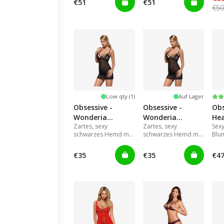
€51
€51
Stof
€5
Be
5.0
Low qty (1)
Auf Lager
Obsessive -
Obsessive -
Obs
Wonderia
Wonderia
Hea
Zartes, sexy
Zartes, sexy
Sex
chemise & thong
chemise & thong
che
schwarzes Hemd mit
schwarzes Hemd mit
Blu
black L/XL
black S/M
red
Netz und Spitze.
Netz und Spitze.
€35
€35
€4