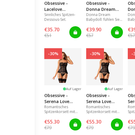
Obsessive -
Obsessive -
Obs
Lacelove
Donna Dream
Do
Sinnliches Spitzen-
Donna Dream
Don
babydoll & thong
babydoll M/L
Dessous-Set.
Babydoll: fühlen Sie
Baby
XS/S
sich schön und
sic
€35.70
€39.90
€3
sinnlich.
sinn
€51
€57
€5
-30%
-30%
-
Auf Lager
Auf Lager
Obsessive -
Obsessive -
Obs
Serena Love
Serena Love
Ser
Romantisches
Romantisches
Rom
corset & thong
corset & thong
cor
Spitzenkorsett mit
Spitzenkorsett mit
Spit
XL/2XL
M/L
XS/
Tanga.
Tanga.
Tan
€55.30
€55.30
€5
€79
€79
€7