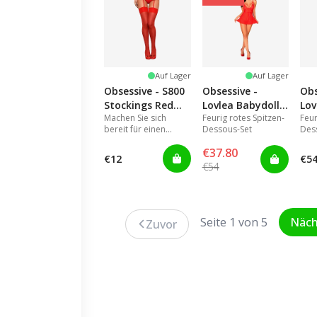
Auf Lager
Auf Lager
Obsessive - S800
Obsessive -
Obs
Stockings Red
Lovlea Babydoll
Lov
Machen Sie sich
Feurig rotes Spitzen-
Feur
S/M
L/XL
S/
bereit für einen
Dessous-Set
Des
unanständigen
€37.80
Abend mit den sexy
€12
€5
S800 Strümpfen!
€54
Seite 1 von 5
Näch
Zuvor