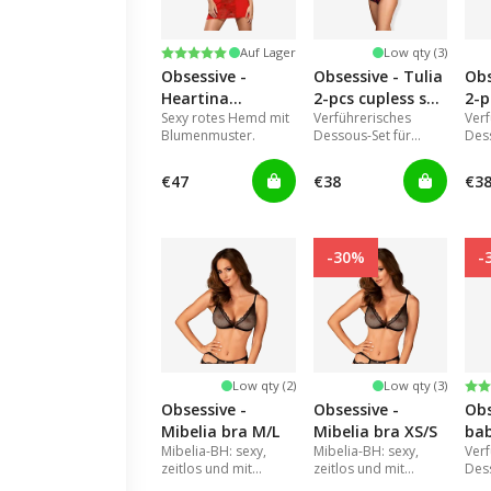
Bewertung:
5.0 von 5 Sternen
Auf Lager
Low qty (3)
Obsessive -
Obsessive - Tulia
Obse
Heartina
2-pcs cupless set
2-p
Sexy rotes Hemd mit
Verführerisches
Ver
chemise & thong
black M/L
Blumenmuster.
Dessous-Set für
Des
red S/M
heiße Fantasien.
heiß
€47
€38
€3
-30%
-
Be
2.0
Low qty (2)
Low qty (3)
Obsessive -
Obsessive -
Obse
Mibelia bra M/L
Mibelia bra XS/S
bab
Mibelia-BH: sexy,
Mibelia-BH: sexy,
Ver
red
zeitlos und mit
zeitlos und mit
Des
offener
offener
vers