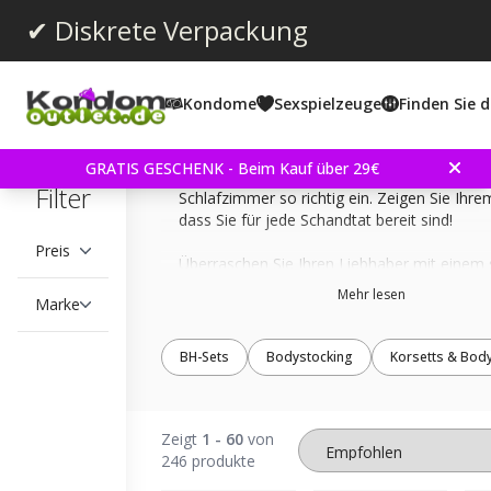
✔ Diskrete Verpackung
Kondome
Sexspielzeuge
Finden Sie d
Hier finden Sie unsere große Auswahl an se
Dessous. Sexy Unterwäsche ist ein Must-Ha
GRATIS GESCHENK - Beim Kauf über 29€
romantische Stunden zu zweit und heizt im
Filter
Schlafzimmer so richtig ein. Zeigen Sie Ihre
dass Sie für jede Schandtat bereit sind!
Preis
Überraschen Sie Ihren Liebhaber mit einem 
Kleidchen oder einem heißen Bodystocking.
Mehr lesen
Marke
Dessous verleihen Selbstbewusstsein, stärk
eigene erotische Selbstbild und vermitteln e
von Luxus.
BH-Sets
Bodystocking
Korsetts & Bod
KondomOutlet versendet alle Bestellungen d
und schnell direkt zu Ihnen nach Hause.
Zeigt
1 - 60
von
246 produkte