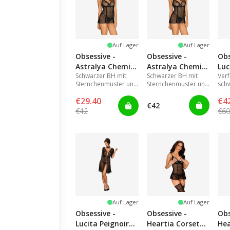
Auf Lager
Auf Lager
Obsessive -
Obsessive -
Obs
Astralya Chemise
Astralya Chemise
Luc
Schwarzer BH mit
Schwarzer BH mit
Ver
& Thong Black
& Thong Black
Bla
Sternchenmuster und
Sternchenmuster und
schw
L/XL
S/M
verstellbaren
verstellbaren
Set 
€29.40
€4
Trägern.
Trägern.
Spi
€42
-gür
€42
€6
Auf Lager
Auf Lager
Obsessive -
Obsessive -
Obs
Lucita Peignoir
Heartia Corset
Hea