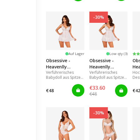
-30%
Be
3.0
Auf Lager
Low qty (3)
Obsessive -
Obsessive -
Obs
Heavenlly
Heavenlly
Hea
Verführerisches
Verführerisches
Hoc
babydoll & thong
babydoll & thong
cro
Babydoll aus Spitze
Babydoll aus Spitze
Des
M/L
XS/S
XL/
mit transparentem
mit transparentem
Schr
€33.60
Rücken.
Rücken.
€48
€4
€48
-30%