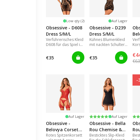
Low qty (2)
Auf Lager
Obsessive - D608
Obsessive - D239
Obs
Dress S/M/L
Dress S/M/L
Bel
Verführerisches Kleid
Kühnes Blumenkleid
Ver
XL/
D608 für das Spiel im
mit nackten Schultern
Kors
Schlafzimmer.
und Minilänge.
Far
€4
sinn
€35
€35
€6
-
Bewertung:
5.0 von 5 Sternen
Be
5.0
Auf Lager
Auf Lager
Obsessive -
Obsessive - Bella
Obs
Belovya Corset
Rou Chemise &
Ro
Rotes Spitzenkorsett
Besticktes Slip-Kleid
Best
M/L
Thong XL/2XL
Th