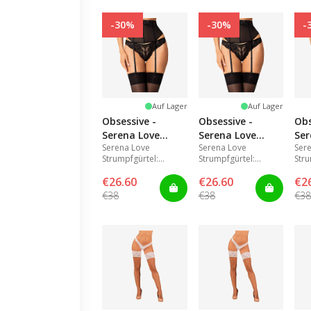
-30%
-30%
-
Auf Lager
Auf Lager
Obsessive -
Obsessive -
Obs
Serena Love
Serena Love
Ser
Serena Love
Serena Love
Ser
garter belt
garter belt M/L
Strumpfgürtel:
Strumpfgürtel:
Stru
XL/2XL
schmale Taille,
schmale Taille,
schm
€26.60
€26.60
€2
elegante Spitze.
elegante Spitze.
eleg
€38
€38
€3