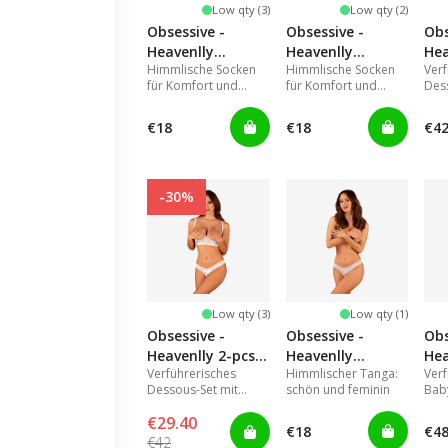
Low qty (3)
Low qty (2)
Obsessive -
Obsessive -
Obs
Heavenlly
Heavenlly
Hea
Himmlische Socken
Himmlische Socken
Ver
stockings M/L
stockings XS/S
cup
für Komfort und
für Komfort und
Des
XL/
Schönheit.
Schönheit.
off
Tan
€18
€18
€4
-30%
Low qty (3)
Low qty (1)
Obsessive -
Obsessive -
Obs
Heavenlly 2-pcs
Heavenlly
Hea
Verführerisches
Himmlischer Tanga:
Ver
cupless set XS/S
crotchless thong
bab
Dessous-Set mit
schön und feminin
Baby
XL/2XL
XL/
offenen Cups und
mit
€29.40
Tanga.
Rüc
€18
€4
€42