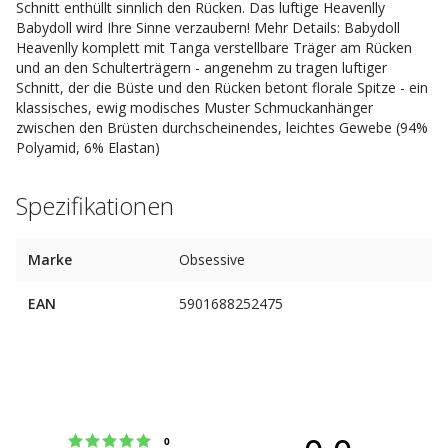
Schnitt enthüllt sinnlich den Rücken. Das luftige Heavenlly
Babydoll wird Ihre Sinne verzaubern! Mehr Details: Babydoll
Heavenlly komplett mit Tanga verstellbare Träger am Rücken
und an den Schulterträgern - angenehm zu tragen luftiger
Schnitt, der die Büste und den Rücken betont florale Spitze - ein
klassisches, ewig modisches Muster Schmuckanhänger
zwischen den Brüsten durchscheinendes, leichtes Gewebe (94%
Polyamid, 6% Elastan)
Spezifikationen
Marke
Obsessive
EAN
5901688252475
Bewertung: 5 von 5 Sternen
Stimmen
0