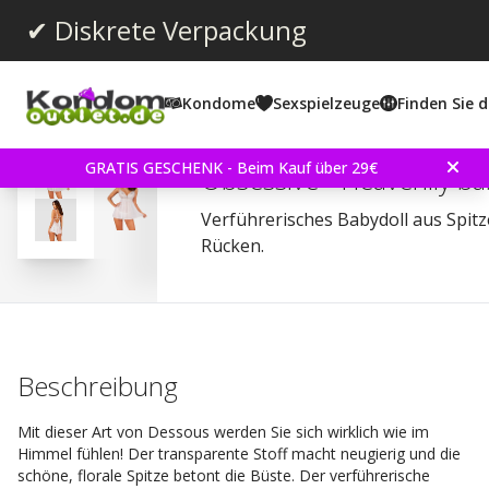
✔ Diskrete Verpackung
Kondome
Sexspielzeuge
Finden Sie d
Durchschnittliche Bewertun
0.0
(
abgegebene bewertungen:
0
)
GRATIS GESCHENK - Beim Kauf über 29€
Obsessive - Heavenlly b
Verführerisches Babydoll aus Spit
Rücken.
Beschreibung
Mit dieser Art von Dessous werden Sie sich wirklich wie im
Himmel fühlen! Der transparente Stoff macht neugierig und die
schöne, florale Spitze betont die Büste. Der verführerische