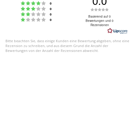
0.0
Bewertung: 4 von 5 Sternen
Stimmen
0
Bewertung: 3 von 5 Sternen
Bewertung:
Stimmen
0
Bewertung: 2 von 5 Sternen
Stimmen
0
0.0
Basierend auf 0
Bewertung: 1 von 5 Sternen
Stimmen
0
Bewertungen und 0
von
Rezensionen
5
Sternen
Bitte beachten Sie, dass einige Kunden eine Bewertung abgeben, ohne eine
Rezension zu schreiben, und aus diesem Grund die Anzahl der
Bewertungen von der Anzahl der Rezensionen abweicht.