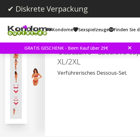
✔ Diskrete Verpackung
Kondome
Sexspielzeuge
Finden Sie d
Durchschnittliche Bewertun
3.5
(
abgegebene bewertungen:
2
)
GRATIS GESCHENK - Beim Kauf über 29€
Obsessive - Lacelove cup
XL/2XL
Verführerisches Dessous-Set.