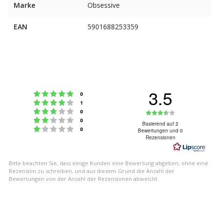
Marke
Obsessive
EAN
5901688253359
3.5
Bewertung: 5 von 5 Sternen
Stimmen
0
Bewertung: 4 von 5 Sternen
Stimmen
1
Bewertung: 3 von 5 Sternen
Bewertung:
Stimmen
0
Bewertung: 2 von 5 Sternen
Stimmen
0
3.5
Basierend auf 2
Bewertung: 1 von 5 Sternen
Stimmen
0
Bewertungen und 0
von
Rezensionen
5
Sternen
Bitte beachten Sie, dass einige Kunden eine Bewertung abgeben, ohne eine
Rezension zu schreiben, und aus diesem Grund die Anzahl der
Bewertungen von der Anzahl der Rezensionen abweicht.