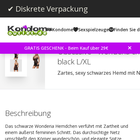
✔ Diskrete Verpackung
Kondome
Sexspielzeuge
Finden Sie d
Durchschnittliche Bewertun
0.0
(
abgegebene bewertungen:
0
)
GRATIS GESCHENK - Beim Kauf über 29€
Obsessive - Wonderia c
black L/XL
Zartes, sexy schwarzes Hemd mit N
Beschreibung
Das schwarze Wonderia Hemdchen verführt mit Zartheit und
einem äußerst femininen Schnitt. Das durchsichtige Netz
umschließt den Körper wunderschön, und elegante Spitze