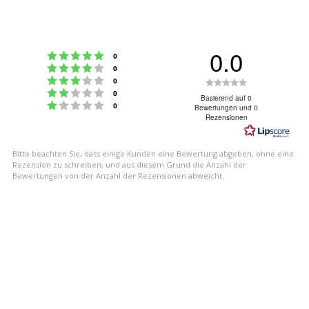
0.0
Bewertung: 5 von 5 Sternen
Stimmen
0
Bewertung: 4 von 5 Sternen
Stimmen
0
Bewertung: 3 von 5 Sternen
Bewertung:
Stimmen
0
Bewertung: 2 von 5 Sternen
Stimmen
0
0.0
Basierend auf 0
Bewertung: 1 von 5 Sternen
Stimmen
0
Bewertungen und 0
von
Rezensionen
5
Sternen
Bitte beachten Sie, dass einige Kunden eine Bewertung abgeben, ohne eine
Rezension zu schreiben, und aus diesem Grund die Anzahl der
Bewertungen von der Anzahl der Rezensionen abweicht.