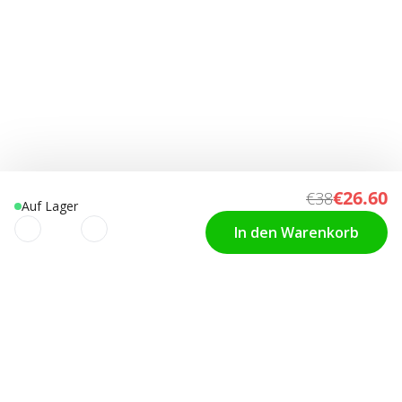
€26.60
€38
Auf Lager
In den Warenkorb
Wir verwenden Cookies, um Deine
KUNDENSERVICE
Ihre Kondomgrösse
Nutzererfahrung zu verbessern!
Diskreter Versand