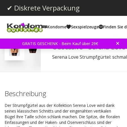
✔ Diskrete Verpackung
Kondome
Sexspielzeuge
Finden Sie d
Durchschnittliche Bewertun
0.0
(
abgegebene bewertungen:
0
)
GRATIS GESCHENK - Beim Kauf über 29€
Obsessive - Serena Love 
Serena Love Strumpfgürtel: schmale 
Beschreibung
Der Strumpfgürtel aus der Kollektion Serena Love wird dank
seines klassischen Schnitts und der eingenähten vertikalen
Bügel Ihre Taille schön schlank machen. Die Spitze, die floralen
Einfassungen und der Haken- und Ösenverschluss sind der