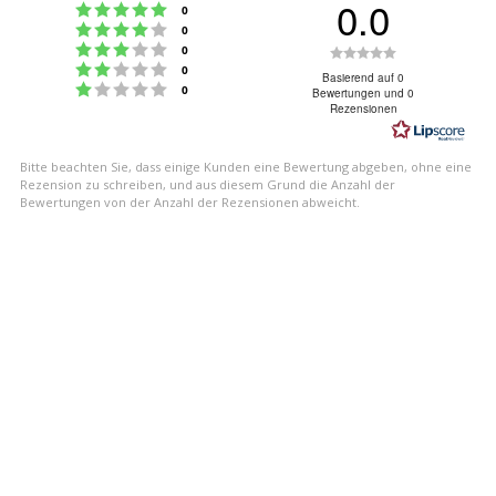
0.0
Bewertung: 5 von 5 Sternen
Stimmen
0
Bewertung: 4 von 5 Sternen
Stimmen
0
Bewertung: 3 von 5 Sternen
Bewertung:
Stimmen
0
Bewertung: 2 von 5 Sternen
Stimmen
0
0.0
Basierend auf 0
Bewertung: 1 von 5 Sternen
Stimmen
0
Bewertungen und 0
von
Rezensionen
5
Sternen
Bitte beachten Sie, dass einige Kunden eine Bewertung abgeben, ohne eine
Rezension zu schreiben, und aus diesem Grund die Anzahl der
Bewertungen von der Anzahl der Rezensionen abweicht.