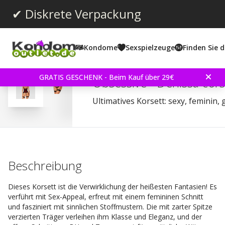
✔ Diskrete Verpackung
Kondome
Sexspielzeuge
Finden Sie d
Durchschnittliche Bewertun
2.0
(
abgegebene bewertungen:
1
)
Bewertungen (
1
)
GRATIS GESCHENK - Beim Kauf über 29€
Obsessive - Denissa cors
Ultimatives Korsett: sexy, feminin,
Beschreibung
Dieses Korsett ist die Verwirklichung der heißesten Fantasien! Es
verführt mit Sex-Appeal, erfreut mit einem femininen Schnitt
und fasziniert mit sinnlichen Stoffmustern. Die mit zarter Spitze
verzierten Träger verleihen ihm Klasse und Eleganz, und der