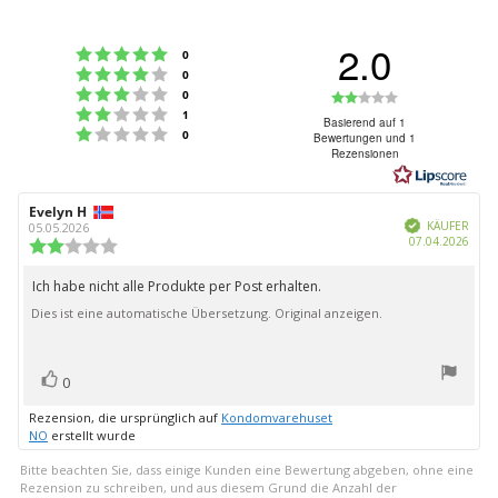
2.0
Bewertung: 5 von 5 Sternen
Stimmen
0
Bewertung: 4 von 5 Sternen
Stimmen
0
Bewertung: 3 von 5 Sternen
Bewertung:
Stimmen
0
Bewertung: 2 von 5 Sternen
Stimmen
1
2.0
Basierend auf 1
Bewertung: 1 von 5 Sternen
Stimmen
0
Bewertungen und 1
von
Rezensionen
5
Sternen
Autor
Evelyn H
Bewertungsdatum:
Verifiziert
der
KÄUFER
05.05.2026
Kauf
07.04.2026
Rezension:
Bewertung:
2.0
von
Ich habe nicht alle Produkte per Post erhalten.
Rezensionstext:
5
Dies ist eine automatische Übersetzung. Original anzeigen.
Sternen
Bewertung(en)
Stimme
0
zu
Rezension, die ursprünglich auf
Kondomvarehuset
NO
erstellt wurde
Bitte beachten Sie, dass einige Kunden eine Bewertung abgeben, ohne eine
Rezension zu schreiben, und aus diesem Grund die Anzahl der