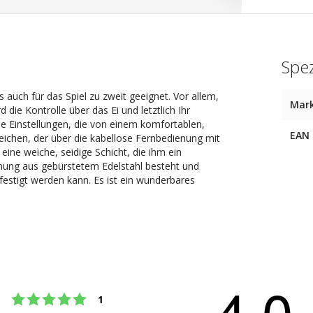
Spez
 auch für das Spiel zu zweit geeignet. Vor allem,
Mar
die Kontrolle über das Ei und letztlich Ihr
e Einstellungen, die von einem komfortablen,
EAN
ichen, der über die kabellose Fernbedienung mit
ine weiche, seidige Schicht, die ihm ein
enung aus gebürstetem Edelstahl besteht und
festigt werden kann. Es ist ein wunderbares
4.0
Bewertung: 5 von 5 Sternen
Stimmen
1