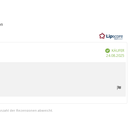
ung:
en
n
KÄUFER
Verifiziert
Kau
24.08.2025
Anzahl der Rezensionen abweicht.