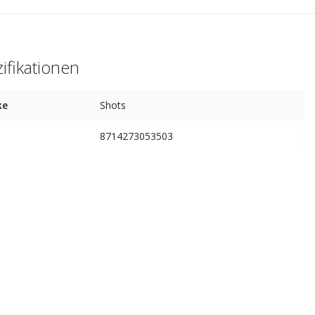
ifikationen
ke
Shots
8714273053503