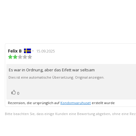
Autor
Felix B
•
Bewertungsdatum:
15.09.2025
der
Bewertung:
2.0
Rezension:
von
Es war in Ordnung, aber das Eifett war seltsam
Rezensionstext:
5
Sternen
Dies ist eine automatische Übersetzung. Original anzeigen.
Bewertung(en)
Stimme
0
zu
Rezension, die ursprünglich auf
Kondomvaruhuset
erstellt wurde
Bitte beachten Sie, dass einige Kunden eine Bewertung abgeben, ohne eine Re