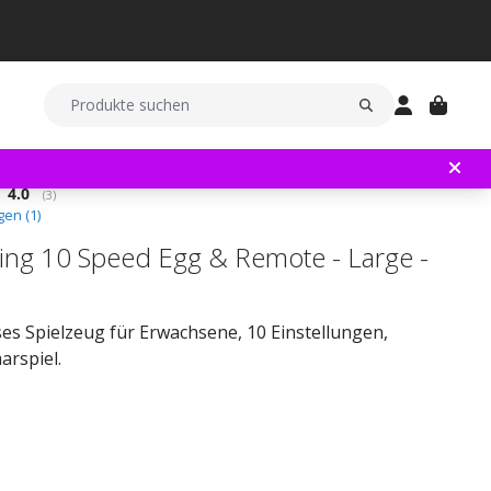
Durchschnittliche Bewertung:
4.0
(
abgegebene bewertungen:
3
)
en (
1
)
ting 10 Speed Egg & Remote - Large -
es Spielzeug für Erwachsene, 10 Einstellungen,
arspiel.