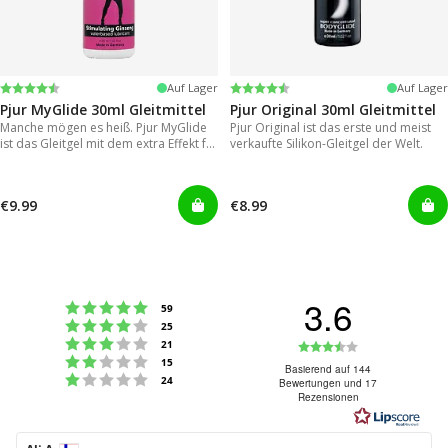
Bewertung:
4.2 von 5 Sternen
Bewertung:
4.2 von 5 Sternen
Auf Lager
Auf Lager
Pjur MyGlide 30ml Gleitmittel
Pjur Original 30ml Gleitmittel
Manche mögen es heiß. Pjur MyGlide
Pjur Original ist das erste und meist
ist das Gleitgel mit dem extra Effekt für
verkaufte Silikon-Gleitgel der Welt.
Frauen.
€9.99
€8.99
3.6
Bewertung: 5 von 5 Sternen
Stimmen
59
Bewertung: 4 von 5 Sternen
Stimmen
25
Bewertung: 3 von 5 Sternen
Bewertung:
Stimmen
21
Bewertung: 2 von 5 Sternen
Stimmen
15
3.6
Basierend auf 144
Bewertung: 1 von 5 Sternen
Stimmen
24
Bewertungen und 17
von
Rezensionen
5
Sternen