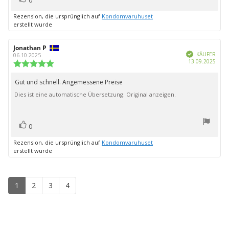
0
zu
Rezension, die ursprünglich auf
Kondomvaruhuset
erstellt wurde
Autor
Jonathan P
Bewertungsdatum:
Verifiziert
der
KÄUFER
06.10.2025
Kauf
13.09.2025
Rezension:
Bewertung:
5.0
von
Gut und schnell. Angemessene Preise
Rezensionstext:
5
Dies ist eine automatische Übersetzung. Original anzeigen.
Sternen
Bewertung(en)
Stimme
0
zu
Rezension, die ursprünglich auf
Kondomvaruhuset
erstellt wurde
1
2
3
4