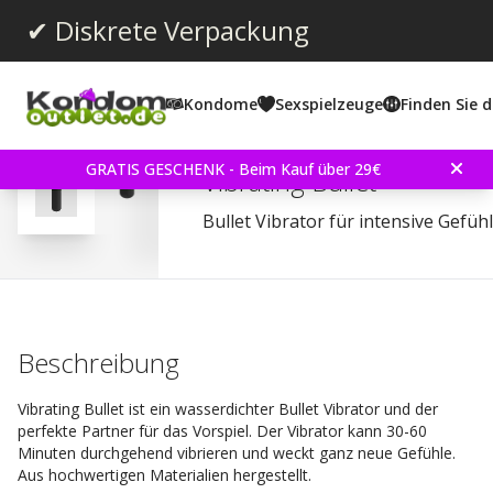
✔ Diskrete Verpackung
Kondome
Sexspielzeuge
Finden Sie d
Durchschnittliche Bewertun
3.6
(
abgegebene bewertungen:
144
)
Bewertungen (
17
)
GRATIS GESCHENK - Beim Kauf über 29€
Vibrating Bullet
Bullet Vibrator für intensive Gefü
Beschreibung
Vibrating Bullet ist ein wasserdichter Bullet Vibrator und der
perfekte Partner für das Vorspiel. Der Vibrator kann 30-60
Minuten durchgehend vibrieren und weckt ganz neue Gefühle.
Aus hochwertigen Materialien hergestellt.