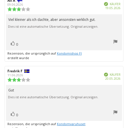
Autor
Ali A
Bewertungsdatum:
Verifiziert
der
KÄUFER
09.06.2026
Kauf
19.05.2026
Rezension:
Bewertung:
3.0
von
Viel kleiner als ich dachte, aber ansonsten wirklich gut.
Rezensionstext:
5
Dies ist eine automatische Übersetzung. Original anzeigen.
Sternen
Bewertung(en)
Stimme
0
zu
Rezension, die ursprünglich auf
Kondomishop FI
erstellt wurde
Autor
Fredrik F
Bewertungsdatum:
Verifiziert
der
KÄUFER
11.06.2026
Kauf
20.05.2026
Rezension:
Bewertung:
3.0
von
Gut
Rezensionstext:
5
Dies ist eine automatische Übersetzung. Original anzeigen.
Sternen
Bewertung(en)
Stimme
0
zu
Rezension, die ursprünglich auf
Kondomvaruhuset