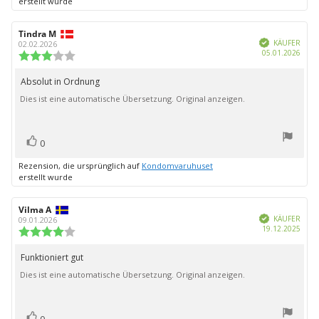
erstellt wurde
Autor
Tindra M
Bewertungsdatum:
Verifiziert
der
KÄUFER
02.02.2026
Kauf
05.01.2026
Rezension:
Bewertung:
3.0
von
Absolut in Ordnung
Rezensionstext:
5
Dies ist eine automatische Übersetzung. Original anzeigen.
Sternen
Bewertung(en)
Stimme
0
zu
Rezension, die ursprünglich auf
Kondomvaruhuset
erstellt wurde
Autor
Vilma A
Bewertungsdatum:
Verifiziert
der
KÄUFER
09.01.2026
Kauf
19.12.2025
Rezension:
Bewertung:
4.0
von
Funktioniert gut
Rezensionstext:
5
Dies ist eine automatische Übersetzung. Original anzeigen.
Sternen
Bewertung(en)
Stimme