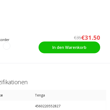
€31.50
€35
korder
In den Warenkorb
ifikationen
ke
Tenga
4560220552827