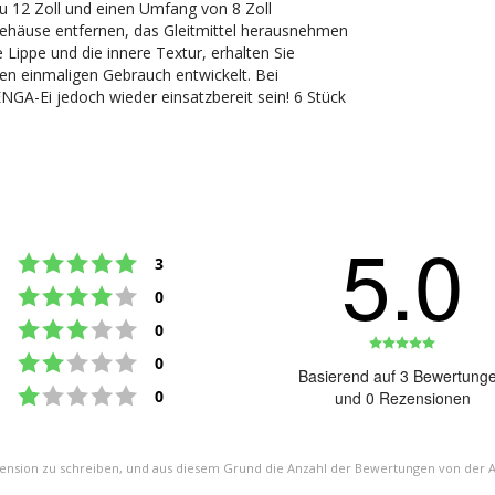
u 12 Zoll und einen Umfang von 8 Zoll
Gehäuse entfernen, das Gleitmittel herausnehmen
 Lippe und die innere Textur, erhalten Sie
en einmaligen Gebrauch entwickelt. Bei
NGA-Ei jedoch wieder einsatzbereit sein! 6 Stück
5.0
Bewertung: 5 von 5 Sternen
Stimmen
3
Bewertung: 4 von 5 Sternen
Stimmen
0
Bewertung: 3 von 5 Sternen
Stimmen
0
Bewert
Bewertung: 2 von 5 Sternen
Stimmen
0
5.0
Basierend auf 3 Bewertung
Bewertung: 1 von 5 Sternen
von
Stimmen
0
und 0 Rezensionen
5
Sterne
zension zu schreiben, und aus diesem Grund die Anzahl der Bewertungen von der 