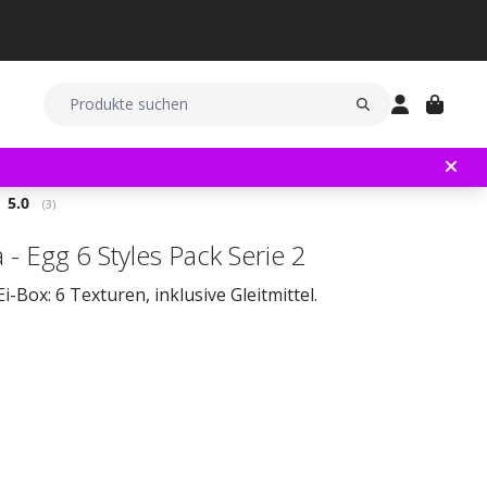
Durchschnittliche Bewertung:
5.0
(
abgegebene bewertungen:
3
)
 - Egg 6 Styles Pack Serie 2
-Box: 6 Texturen, inklusive Gleitmittel.