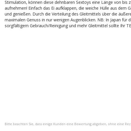
Stimulation, können diese dehnbaren Sextoys eine Länge von bis z
aufnehmen! Einfach das Ei aufklappen, die weiche Hülle aus dem 
und genießen. Durch die Verteilung des Gleitmittels über die äußere
maximalen Genuss in nur wenigen Augenblicken. NB: In Japan für d
sorgfältigem Gebrauch/Reinigung und mehr Gleitmittel sollte Ihr TE
Bitte beachten Sie, dass einige Kunden eine Bewertung abgeben, ohne eine Re