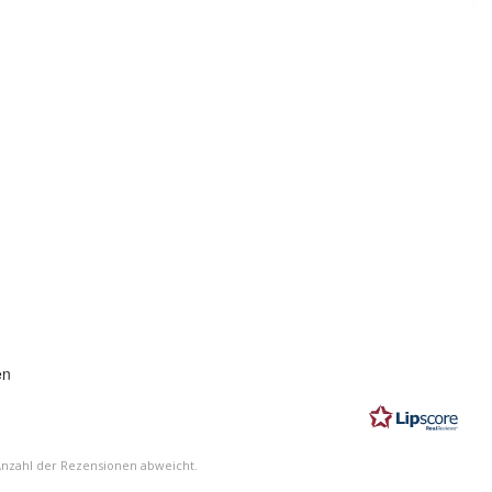
ung:
en
n
Anzahl der Rezensionen abweicht.