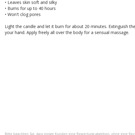
• Leaves skin soft and silky
• Burns for up to 40 hours
• Won't clog pores
Light the candle and let it burn for about 20 minutes. Extinguish t
your hand. Apply freely all over the body for a sensual massage.
Bitte beachten Sie, dass einige Kunden eine Bewertung abgeben, ohne eine Re