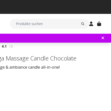
Durchschnittliche Bewertung:
4.1
(
abgegebene bewertungen:
7
)
a Massage Candle Chocolate
ge & ambiance candle all-in-one!