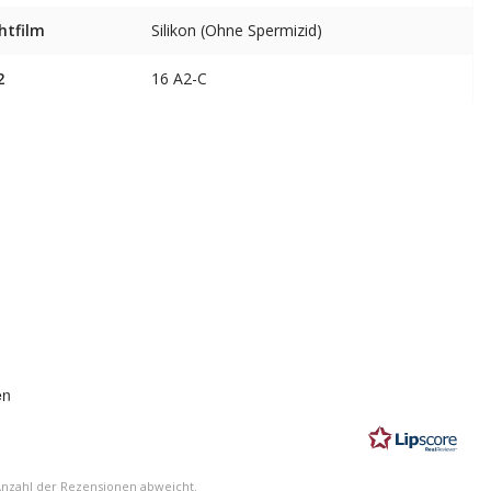
htfilm
Silikon (Ohne Spermizid)
2
16 A2-C
ung:
en
n
Anzahl der Rezensionen abweicht.