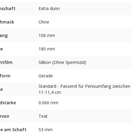
nschaft
Extra dünn
chmack
Ohne
ang
106 mm
ge
180 mm
htfilm
Silikon (Ohne Spermizid)
sform
Gerade
Standard - Passend für Penisumfang zwischen
ße
11-11,4 cm
dstärke
0.060 mm
rvoir
Teat
te am Schaft
53 mm