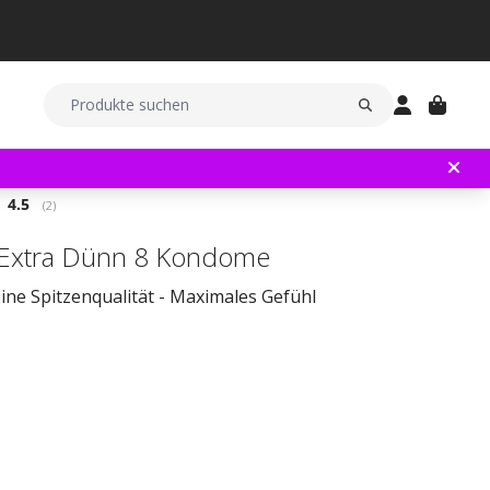
Durchschnittliche Bewertung:
4.5
(
abgegebene bewertungen:
2
)
 Extra Dünn 8 Kondome
ine Spitzenqualität - Maximales Gefühl