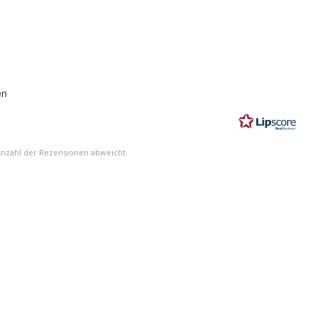
ung:
en
n
Anzahl der Rezensionen abweicht.