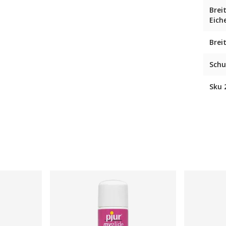
Brei
Eich
Brei
Schu
Sku 