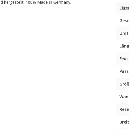
nd hergestellt. 100% Made in Germany.
Eige
Ges
Umf
Län
Feuc
Pas
Grö
Wan
Rese
Brei