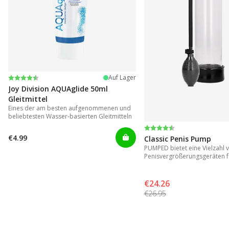
Bewertung:
4.2 von 5 Sternen
Auf Lager
Joy Division AQUAglide 50ml
Gleitmittel
Eines der am besten aufgenommenen und
beliebtesten Wasser-basierten Gleitmitteln
Bewertung:
4.3 von 5 Sternen
€4.99
Classic Penis Pump
PUMPED bietet eine Vielzahl 
Penisvergrößerungsgeräten f
Ergebnisse.
€24.26
€26.95