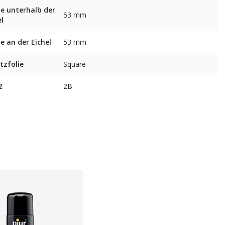
te unterhalb der
53 mm
el
te an der Eichel
53 mm
tzfolie
Square
2
2B