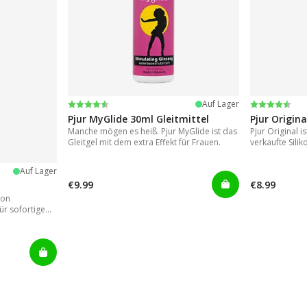
Bewertung:
4.2 von 5 Sternen
Bewertung
4.2 von 5 
Auf Lager
Pjur MyGlide 30ml Gleitmittel
Pjur Origina
Manche mögen es heiß. Pjur MyGlide ist das
Pjur Original i
Gleitgel mit dem extra Effekt für Frauen.
verkaufte Silik
Auf Lager
€9.99
€8.99
von
ür sofortige