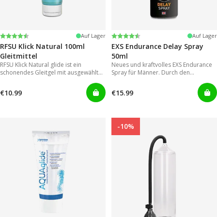
Bewertung:
4.4 von 5 Sternen
Bewertung:
4.2 von 5 Sternen
Auf Lager
Auf Lager
RFSU Klick Natural 100ml
EXS Endurance Delay Spray
Gleitmittel
50ml
RFSU Klick Natural glide ist ein
Neues und kraftvolles EXS Endurance
schonendes Gleitgel mit ausgewählten
Spray für Männer. Durch den
Inhaltsstoffen um eine möglichst lange
Sprühkopf lässt es sich einfach und
Gleitfähigkeit zu erreichen.
gezielt auftragen, wodurch eine der
€10.99
€15.99
großen Schwachstellen von
herkömmmlichen Gelen in
Vergessenheit gerät.
-10%