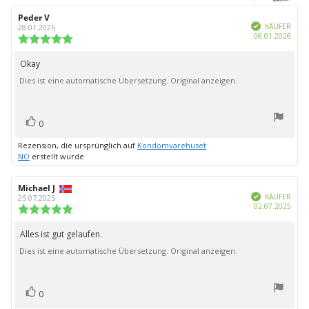
Sternen
Autor
Peder V
Bewertungsdatum:
Verifiziert
der
KÄUFER
28.01.2026
Kauf
06.01.2026
Rezension:
Bewertung:
5.0
von
Okay
Rezensionstext:
5
Dies ist eine automatische Übersetzung. Original anzeigen.
Sternen
Bewertung(en)
Stimme
0
zu
Rezension, die ursprünglich auf
Kondomvarehuset
NO
erstellt wurde
Autor
Michael J
Bewertungsdatum:
Verifiziert
der
KÄUFER
25.07.2025
Kauf
02.07.2025
Rezension:
Bewertung:
5.0
von
Alles ist gut gelaufen.
Rezensionstext:
5
Dies ist eine automatische Übersetzung. Original anzeigen.
Sternen
Bewertung(en)
Stimme
0