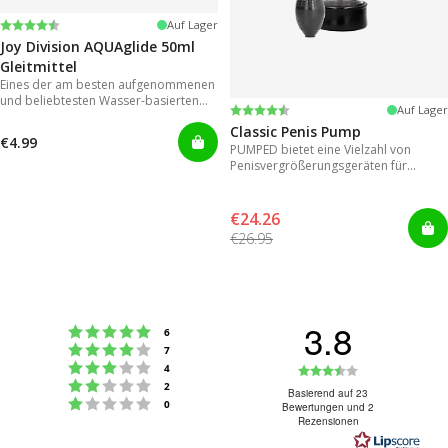
Bewertung:
4.2 von 5 Sternen
Auf Lager
Joy Division AQUAglide 50ml
Gleitmittel
Eines der am besten aufgenommenen
und beliebtesten Wasser-basierten
Bewertung:
4.3 von 5 Sternen
Auf Lager
Gleitmitteln
Classic Penis Pump
€4.99
PUMPED bietet eine Vielzahl von
Penisvergrößerungsgeräten für
sofortige Ergebnisse.
€24.26
€26.95
3.8
Bewertung: 5 von 5 Sternen
Stimmen
6
Bewertung: 4 von 5 Sternen
Stimmen
7
Bewertung: 3 von 5 Sternen
Bewertung:
Stimmen
4
Bewertung: 2 von 5 Sternen
Stimmen
2
3.8
Basierend auf 23
Bewertung: 1 von 5 Sternen
Stimmen
0
Bewertungen und 2
von
Rezensionen
5