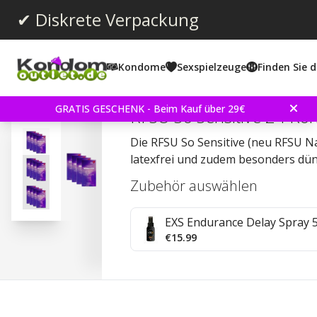
✔ Diskrete Verpackung
Kondome
Sexspielzeuge
Finden Sie d
Durchschnittliche Bewertun
3.8
(
abgegebene bewertungen:
23
)
Bewertungen (
2
)
GRATIS GESCHENK - Beim Kauf über 29€
RFSU So Sensitive 24 K
Die RFSU So Sensitive (neu RFSU 
latexfrei und zudem besonders dün
Zubehör auswählen
EXS Endurance Delay Spray 
€15.99