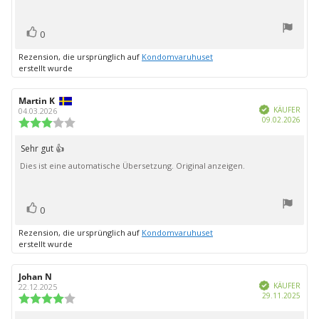
Bewertung(en)
Stimme
0
zu
Rezension, die ursprünglich auf
Kondomvaruhuset
erstellt wurde
Autor
Martin K
Bewertungsdatum:
Verifiziert
der
KÄUFER
04.03.2026
Kauf
09.02.2026
Rezension:
Bewertung:
3.0
von
Sehr gut 👍
Rezensionstext:
5
Dies ist eine automatische Übersetzung. Original anzeigen.
Sternen
Bewertung(en)
Stimme
0
zu
Rezension, die ursprünglich auf
Kondomvaruhuset
erstellt wurde
Autor
Johan N
Bewertungsdatum:
Verifiziert
der
KÄUFER
22.12.2025
Kauf
29.11.2025
Rezension:
Bewertung:
4.0