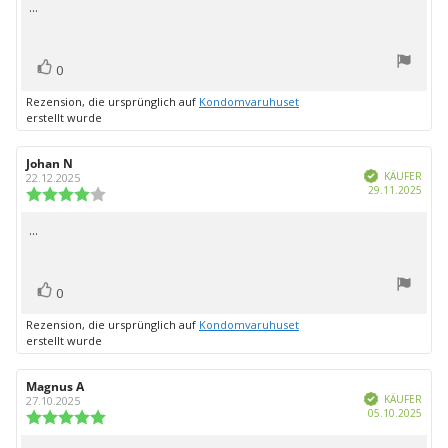
von
...
Rezensionstext:
5
Sternen
Bewertung(en)
Stimme
0
zu
Rezension, die ursprünglich auf
Kondomvaruhuset
erstellt wurde
Autor
Johan N
Bewertungsdatum:
Verifiziert
der
KÄUFER
22.12.2025
Kauf
29.11.2025
Rezension:
Bewertung:
4.0
von
...
Rezensionstext:
5
Sternen
Bewertung(en)
Stimme
0
zu
Rezension, die ursprünglich auf
Kondomvaruhuset
erstellt wurde
Autor
Magnus A
Bewertungsdatum:
Verifiziert
der
KÄUFER
27.10.2025
Kauf
05.10.2025
Rezension:
Bewertung:
5.0
von