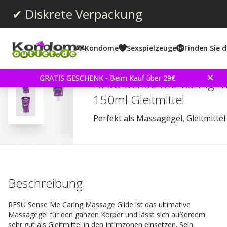
✔ Diskrete Verpackung
Kondome
Sexspielzeuge
Finden Sie d
Durchschnittliche Bewertun
4.3
(
abgegebene bewertungen:
125
)
Bewertungen (
8
)
GRATIS GESCHENK - Beim Kauf über 29€
RFSU Sense Me Caring M
150ml Gleitmittel
Perfekt als Massagegel, Gleitmittel
Beschreibung
RFSU Sense Me Caring Massage Glide ist das ultimative
Massagegel für den ganzen Körper und lässt sich außerdem
sehr gut als Gleitmittel in den Intimzonen einsetzen. Sein