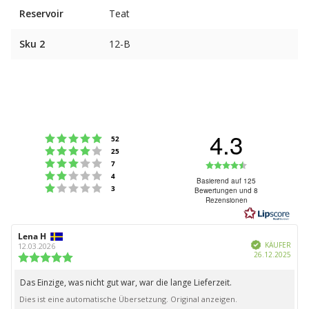
Reservoir
Teat
Sku 2
12-B
4.3
Bewertung: 5 von 5 Sternen
Stimmen
52
Bewertung: 4 von 5 Sternen
Stimmen
25
Bewertung: 3 von 5 Sternen
Bewertung:
Stimmen
7
Bewertung: 2 von 5 Sternen
Stimmen
4
4.3
Basierend auf 125
Bewertung: 1 von 5 Sternen
Stimmen
3
Bewertungen und 8
von
Rezensionen
5
Sternen
Autor
Lena H
Bewertungsdatum:
Verifiziert
der
KÄUFER
12.03.2026
Kauf
26.12.2025
Rezension:
Bewertung:
5.0
von
Das Einzige, was nicht gut war, war die lange Lieferzeit.
Rezensionstext:
5
Dies ist eine automatische Übersetzung. Original anzeigen.
Sternen