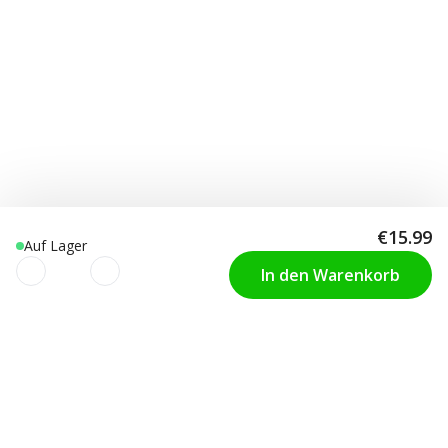
€15.99
Auf Lager
In den Warenkorb
Wir verwenden Cookies, um Deine
KUNDENSERVICE
Ihre Kondomgrösse