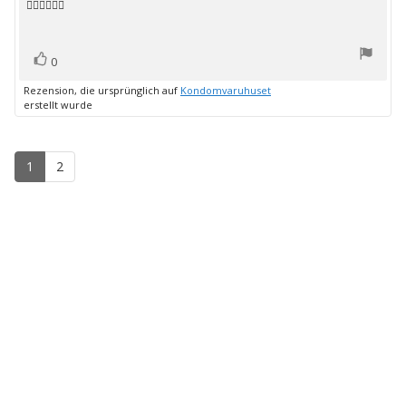
👍🏻👍🏻👍🏻
Rezensionstext:
5
Sternen
Bewertung(en)
Stimme
0
zu
Rezension, die ursprünglich auf
Kondomvaruhuset
erstellt wurde
1
2