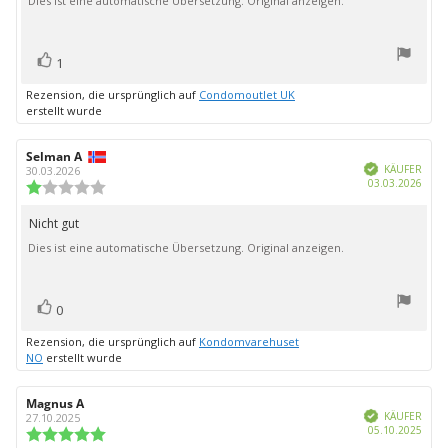
Dies ist eine automatische Übersetzung. Original anzeigen.
Sternen
Bewertung(en)
Stimme
1
zu
Rezension, die ursprünglich auf
Condomoutlet UK
erstellt wurde
Autor
Selman A
Bewertungsdatum:
Verifiziert
der
KÄUFER
30.03.2026
Kauf
03.03.2026
Rezension:
Bewertung:
1.0
von
Nicht gut
Rezensionstext:
5
Dies ist eine automatische Übersetzung. Original anzeigen.
Sternen
Bewertung(en)
Stimme
0
zu
Rezension, die ursprünglich auf
Kondomvarehuset
NO
erstellt wurde
Autor
Magnus A
Bewertungsdatum:
Verifiziert
der
KÄUFER
27.10.2025
Kauf
05.10.2025
Rezension:
Bewertung: