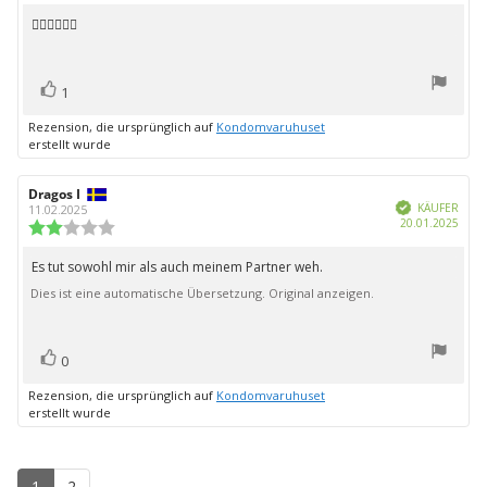
5.0
von
👍🏻👍🏻👍🏻
Rezensionstext:
5
Sternen
Bewertung(en)
Stimme
1
zu
Rezension, die ursprünglich auf
Kondomvaruhuset
erstellt wurde
Autor
Dragos I
Bewertungsdatum:
Verifiziert
der
KÄUFER
11.02.2025
Kauf
20.01.2025
Rezension:
Bewertung:
2.0
von
Es tut sowohl mir als auch meinem Partner weh.
Rezensionstext:
5
Dies ist eine automatische Übersetzung. Original anzeigen.
Sternen
Bewertung(en)
Stimme
0
zu
Rezension, die ursprünglich auf
Kondomvaruhuset
erstellt wurde
1
2