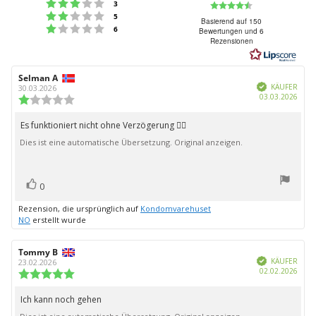
Bewertung: 3 von 5 Sternen
Bewertung:
Stimmen
3
Bewertung: 2 von 5 Sternen
Stimmen
5
4.2
Basierend auf 150
Bewertung: 1 von 5 Sternen
Stimmen
6
Bewertungen und 6
von
Rezensionen
5
Sternen
Autor
Selman A
Bewertungsdatum:
Verifiziert
der
KÄUFER
30.03.2026
Kauf
03.03.2026
Rezension:
Bewertung:
1.0
von
Es funktioniert nicht ohne Verzögerung 👎🏻
Rezensionstext:
5
Dies ist eine automatische Übersetzung. Original anzeigen.
Sternen
Bewertung(en)
Stimme
0
zu
Rezension, die ursprünglich auf
Kondomvarehuset
NO
erstellt wurde
Autor
Tommy B
Bewertungsdatum:
Verifiziert
der
KÄUFER
23.02.2026
Kauf
02.02.2026
Rezension:
Bewertung:
5.0
von
Ich kann noch gehen
Rezensionstext:
5