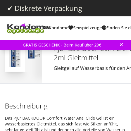
✔ Diskrete Verpackung
Kondome
Sexspielzeuge
Finden Sie d
Durchschnittliche Bewertun
4.2
(
abgegebene bewertungen:
150
)
Bewertungen (
6
)
GRATIS GESCHENK - Beim Kauf über 29€
Pjur Backdoor Comfort A
2ml Gleitmittel
Gleitgel auf Wasserbasis für den A
Beschreibung
Das Pjur BACKDOOR Comfort Water Anal Glide Gel ist ein
wasserbasiertes Gleitmittel, das sich fast wie Silikon anfühlt,
sehr lange gleitfähig ist und dennoch alle Vorteile von Wasser in