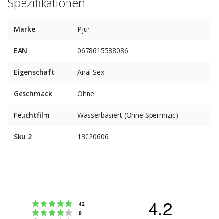
Spezifikationen
Marke
Pjur
EAN
0678615588086
Eigenschaft
Anal Sex
Geschmack
Ohne
Feuchtfilm
Wasserbasiert (Ohne Spermizid)
Sku 2
13020606
4.2
Bewertung: 5 von 5 Sternen
Stimmen
42
Bewertung: 4 von 5 Sternen
Stimmen
9