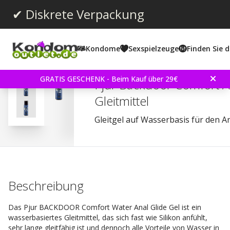
✔ Diskrete Verpackung
Kondome
Sexspielzeuge
Finden Sie d
Durchschnittliche Bewertun
4.2
(
abgegebene bewertungen:
150
)
Bewertungen (
5
)
GRATIS GESCHENK - Beim Kauf über 29€
Pjur Backdoor Comfort A
Gleitmittel
Gleitgel auf Wasserbasis für den A
Beschreibung
Das Pjur BACKDOOR Comfort Water Anal Glide Gel ist ein
wasserbasiertes Gleitmittel, das sich fast wie Silikon anfühlt,
sehr lange gleitfähig ist und dennoch alle Vorteile von Wasser in