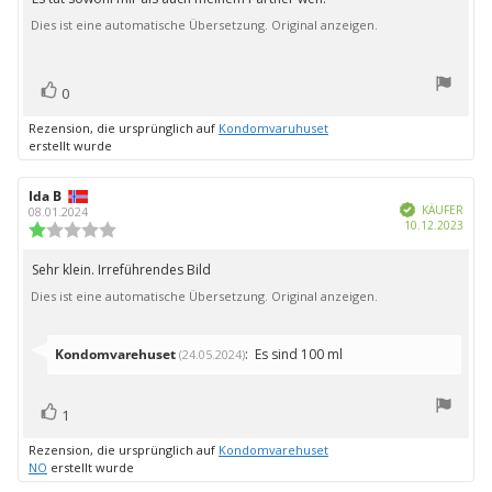
Rezensionstext:
5
Dies ist eine automatische Übersetzung. Original anzeigen.
Sternen
Bewertung(en)
Stimme
0
zu
Rezension, die ursprünglich auf
Kondomvaruhuset
erstellt wurde
Autor
Ida B
Bewertungsdatum:
Verifiziert
der
KÄUFER
08.01.2024
Kauf
10.12.2023
Rezension:
Bewertung:
1.0
von
Sehr klein. Irreführendes Bild
Rezensionstext:
5
Dies ist eine automatische Übersetzung. Original anzeigen.
Sternen
Antworten
Kondomvarehuset
:
Es sind 100 ml
(24.05.2024)
von:
Bewertung(en)
Stimme
1
zu
Rezension, die ursprünglich auf
Kondomvarehuset
NO
erstellt wurde