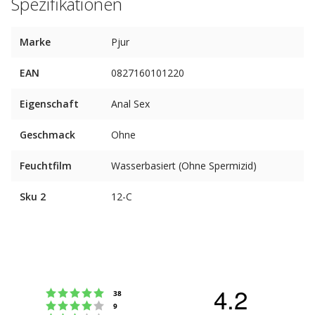
Spezifikationen
Marke
Pjur
EAN
0827160101220
Eigenschaft
Anal Sex
Geschmack
Ohne
Feuchtfilm
Wasserbasiert (Ohne Spermizid)
Sku 2
12-C
4.2
Bewertung: 5 von 5 Sternen
Stimmen
38
Bewertung: 4 von 5 Sternen
Stimmen
9