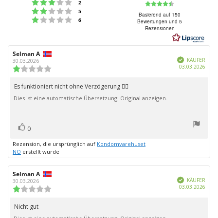
Bewertung: 3 von 5 Sternen
Bewertung:
Stimmen
2
Bewertung: 2 von 5 Sternen
Stimmen
5
4.2
Basierend auf 150
Bewertung: 1 von 5 Sternen
Stimmen
6
Bewertungen und 5
von
Rezensionen
5
Sternen
Autor
Selman A
Bewertungsdatum:
Verifiziert
der
KÄUFER
30.03.2026
Kauf
03.03.2026
Rezension:
Bewertung:
1.0
von
Es funktioniert nicht ohne Verzögerung 👎🏻
Rezensionstext:
5
Dies ist eine automatische Übersetzung. Original anzeigen.
Sternen
Bewertung(en)
Stimme
0
zu
Rezension, die ursprünglich auf
Kondomvarehuset
NO
erstellt wurde
Autor
Selman A
Bewertungsdatum:
Verifiziert
der
KÄUFER
30.03.2026
Kauf
03.03.2026
Rezension:
Bewertung:
1.0
von
Nicht gut
Rezensionstext:
5