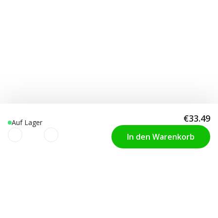
€33.49
Auf Lager
In den Warenkorb
Wir verwenden Cookies, um Deine
KUNDENSERVICE
Ihre Kondomgrösse