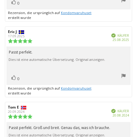
Bewertung(en)
Stimme
0
zu
Rezension, die ursprünglich auf
Kondomvaruhuset
erstellt wurde
Autor
Eric J
Bewertungsdatum:
Verifiziert
der
KÄUFER
17.09.2025
Kauf
25.08.2025
Rezension:
Bewertung:
5.0
von
Passt perfekt.
Rezensionstext:
5
Dies ist eine automatische Übersetzung. Original anzeigen.
Sternen
Bewertung(en)
Stimme
0
zu
Rezension, die ursprünglich auf
Kondomvaruhuset
erstellt wurde
Autor
Tom E
Bewertungsdatum:
Verifiziert
der
KÄUFER
20.09.2024
Kauf
20.08.2024
Rezension:
Bewertung:
5.0
von
Passt perfekt. Groß und breit. Genau das, was ich brauche.
Rezensionstext:
5
Dies ist eine automatische Übersetzung. Original anzeigen.
Sternen