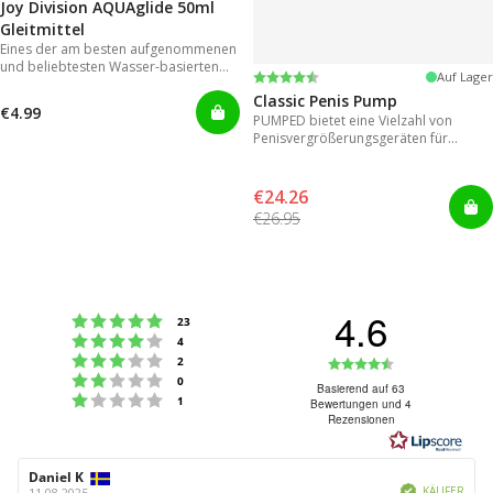
Joy Division AQUAglide 50ml
Gleitmittel
Eines der am besten aufgenommenen
und beliebtesten Wasser-basierten
Bewertung:
4.3 von 5 Sternen
Auf Lager
Gleitmitteln
Classic Penis Pump
€4.99
PUMPED bietet eine Vielzahl von
Penisvergrößerungsgeräten für
sofortige Ergebnisse.
€24.26
€26.95
4.6
Bewertung: 5 von 5 Sternen
Stimmen
23
Bewertung: 4 von 5 Sternen
Stimmen
4
Bewertung: 3 von 5 Sternen
Bewertung:
Stimmen
2
Bewertung: 2 von 5 Sternen
Stimmen
0
4.6
Basierend auf 63
Bewertung: 1 von 5 Sternen
Stimmen
1
Bewertungen und 4
von
Rezensionen
5
Sternen
Autor
Daniel K
Bewertungsdatum:
Verifiziert
der
KÄUFER
11.08.2025