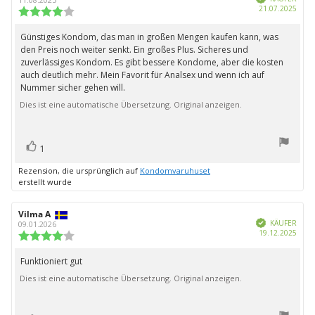
Kauf
21.07.2025
Rezension:
Bewertung:
4.0
von
Günstiges Kondom, das man in großen Mengen kaufen kann, was
Rezensionstext:
5
den Preis noch weiter senkt. Ein großes Plus. Sicheres und
Sternen
zuverlässiges Kondom. Es gibt bessere Kondome, aber die kosten
auch deutlich mehr. Mein Favorit für Analsex und wenn ich auf
Nummer sicher gehen will.
Dies ist eine automatische Übersetzung. Original anzeigen.
Bewertung(en)
Stimme
1
zu
Rezension, die ursprünglich auf
Kondomvaruhuset
erstellt wurde
Autor
Vilma A
Bewertungsdatum:
Verifiziert
der
KÄUFER
09.01.2026
Kauf
19.12.2025
Rezension:
Bewertung:
4.0
von
Funktioniert gut
Rezensionstext:
5
Dies ist eine automatische Übersetzung. Original anzeigen.
Sternen