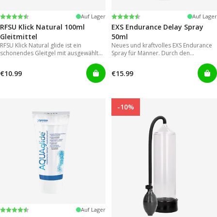
Bewertung:
4.4 von 5 Sternen
Bewertung:
4.2 von 5 Sternen
Auf Lager
Auf Lager
RFSU Klick Natural 100ml
EXS Endurance Delay Spray
Gleitmittel
50ml
RFSU Klick Natural glide ist ein
Neues und kraftvolles EXS Endurance
schonendes Gleitgel mit ausgewählten
Spray für Männer. Durch den
Inhaltsstoffen um eine möglichst lange
Sprühkopf lässt es sich einfach und
Gleitfähigkeit zu erreichen.
gezielt auftragen, wodurch eine der
€10.99
€15.99
großen Schwachstellen von
herkömmmlichen Gelen in
Vergessenheit gerät.
-10%
Bewertung:
4.2 von 5 Sternen
Auf Lager