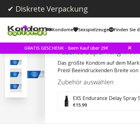
✔ Diskrete Verpackung
Kondome
Sexspielzeuge
Finden Sie d
Durchschnittliche Bewertun
4.6
(
abgegebene bewertungen:
63
)
Bewertungen (
4
)
GRATIS GESCHENK - Beim Kauf über 29€
Pasante Super King 14
Das größte Kondom auf dem Markt
Preis! Beeindruckenden Breite von
Zubehör auswählen
EXS Endurance Delay Spray 
€15.99