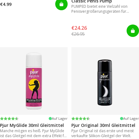
Classic Penis Pump
€4.99
PUMPED bietet eine Vielzahl von
Penisvergrößerungsgeräten für
sofortige Ergebnisse.
€24.26
€26.95
Bewertung:
4.2 von 5 Sternen
Bewertung:
4.2 von 5 Sternen
Auf Lager
Auf Lager
Pjur MyGlide 30ml Gleitmittel
Pjur Original 30ml Gleitmittel
Manche mögen es heiß. Pjur MyGlide
Pjur Original ist das erste und meist
ist das Gleitgel mit dem extra Effekt für
verkaufte Silikon-Gleitgel der Welt.