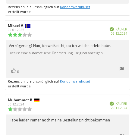
zu
Rezension, die ursprünglich auf
Kondomvaruhuset
erstellt wurde
Autor
Mikael A
Bewertungsdatum:
Verifiziert
der
KÄUFER
02.01.2025
Kauf
06.12.2024
Rezension:
Bewertung:
3.0
von
Verzögerung? Nun, ich weiß nicht, ob ich welche erlebt habe.
Rezensionstext:
5
Dies ist eine automatische Übersetzung. Original anzeigen.
Sternen
Bewertung(en)
Stimme
0
zu
Rezension, die ursprünglich auf
Kondomvaruhuset
erstellt wurde
Autor
Muhammet B
Bewertungsdatum:
Verifiziert
der
KÄUFER
30.12.2024
Kauf
29.11.2024
Rezension:
Bewertung:
1.0
von
Habe leider immer noch meine Bestellung nicht bekommen
Rezensionstext:
5
Sternen