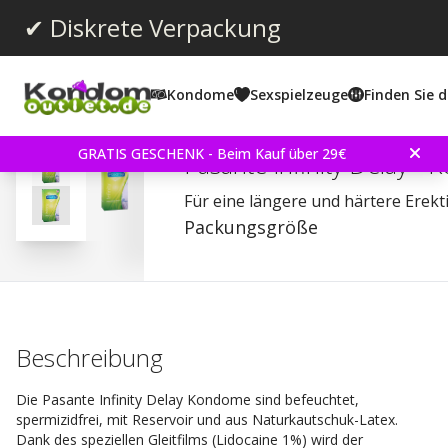
✔ Diskrete Verpackung
Kondome
Sexspielzeuge
Finden Sie d
Durchschnittliche Bewertun
4.3
(
abgegebene bewertungen:
116
)
Bewertungen (
13
)
GRATIS GESCHENK - Beim Kauf über 29€
Pasante Infinity Delay -
Für eine längere und härtere Erekt
Packungsgröße
Beschreibung
Die Pasante Infinity Delay Kondome sind befeuchtet,
spermizidfrei, mit Reservoir und aus Naturkautschuk-Latex.
Dank des speziellen Gleitfilms (Lidocaine 1%) wird der