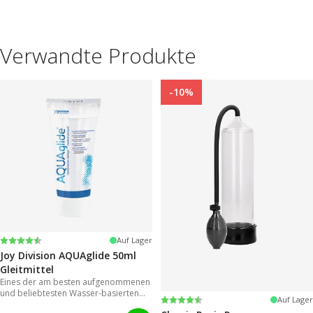
Verwandte Produkte
-10%
Bewertung:
4.2 von 5 Sternen
Auf Lager
Joy Division AQUAglide 50ml
Gleitmittel
Eines der am besten aufgenommenen
und beliebtesten Wasser-basierten
Bewertung:
4.3 von 5 Sternen
Auf Lager
Gleitmitteln