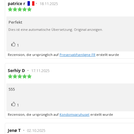
Autor
patrice r
•
Bewertungsdatum:
18.11.2025
der
Bewertung:
5.0
Rezension:
von
Perfekt
Rezensionstext:
5
Sternen
Dies ist eine automatische Übersetzung. Original anzeigen.
Bewertung(en)
Stimme
1
zu
Rezension, die ursprünglich auf
Preservatifsenligne FR
erstellt wurde
Autor
Serhiy D
•
Bewertungsdatum:
17.11.2025
der
Bewertung:
5.0
Rezension:
von
555
Rezensionstext:
5
Sternen
Bewertung(en)
Stimme
1
zu
Rezension, die ursprünglich auf
Kondomvaruhuset
erstellt wurde
Autor
Jenø T
•
Bewertungsdatum:
02.10.2025