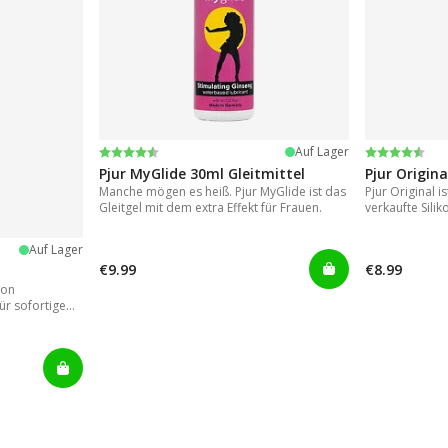
Bewertung:
4.2 von 5 Sternen
Bewertung
4.2 von 5 
Auf Lager
Pjur MyGlide 30ml Gleitmittel
Pjur Origina
Manche mögen es heiß. Pjur MyGlide ist das
Pjur Original i
Gleitgel mit dem extra Effekt für Frauen.
verkaufte Silik
Auf Lager
€9.99
€8.99
von
ür sofortige