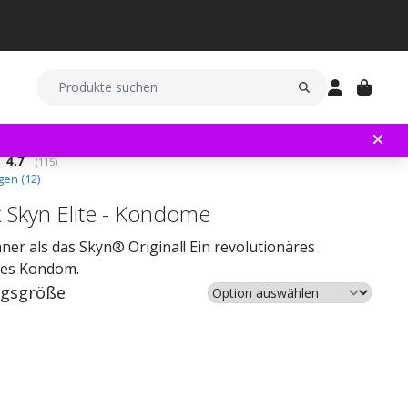
Durchschnittliche Bewertung:
4.7
(
abgegebene bewertungen:
115
)
en (
12
)
 Skyn Elite - Kondome
er als das Skyn® Original! Ein revolutionäres
eies Kondom.
gsgröße