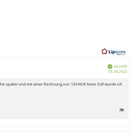
ung:
n
KÄUFER
Verifiziert
Kau
05.08.2025
Woche später und mit einer Rechnung von 134 NOK beim Zoll wurde ich