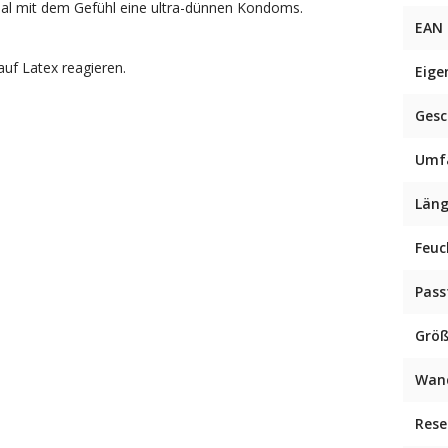
l mit dem Gefühl eine ultra-dünnen Kondoms.
EAN
uf Latex reagieren.
Eige
Ges
Umf
Län
Feuc
Pas
Grö
Wan
Rese