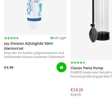
Bewertung:
4.2 von 5 Sternen
Auf Lager
Joy Division AQUAglide 50ml
Gleitmittel
Eines der am besten aufgenommenen und
beliebtesten Wasser-basierten Gleitmitteln
Bewertung:
4.3 von 5 Sternen
€4.99
Classic Penis Pump
PUMPED bietet eine Vielzahl 
Penisvergrößerungsgeräten f
Ergebnisse.
€24.26
€26.95