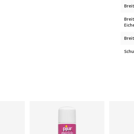
Brei
Brei
Eich
Brei
Schu