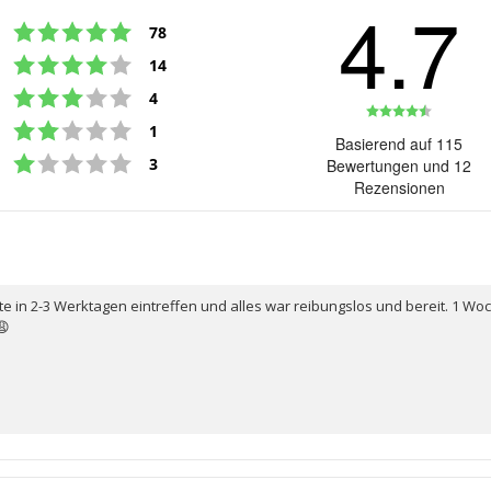
4.7
Bewertung: 5 von 5 Sternen
Stimmen
78
Bewertung: 4 von 5 Sternen
Stimmen
14
Bewertung: 3 von 5 Sternen
Stimmen
4
Bewert
Bewertung: 2 von 5 Sternen
Stimmen
1
4.7
Basierend auf 115
Bewertung: 1 von 5 Sternen
von
Stimmen
3
Bewertungen und 12
5
Rezensionen
Sterne
lte in 2-3 Werktagen eintreffen und alles war reibungslos und bereit. 1 
😩