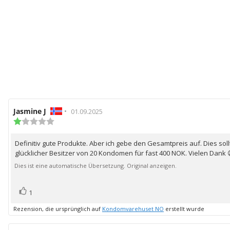
Autor
Jasmine J
•
Bewertungsdatum:
01.09.2025
der
Bewertung:
1.0
Rezension:
von
Definitiv gute Produkte. Aber ich gebe den Gesamtpreis auf. Dies sol
Rezensionstext:
5
glücklicher Besitzer von 20 Kondomen für fast 400 NOK. Vielen Dank 
Sternen
Dies ist eine automatische Übersetzung. Original anzeigen.
Bewertung(en)
Stimme
1
zu
Rezension, die ursprünglich auf
Kondomvarehuset NO
erstellt wurde