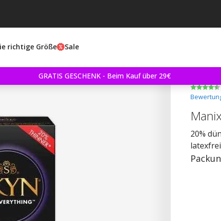
ie richtige Größe
Sale
GRATIS GESCHENK - Beim Kauf über 29€
Bewertung
Manix
20% dünn
latexfr
Packun