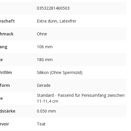
03532281460503
nschaft
Extra dünn, Latexfrei
chmack
Ohne
ang
106 mm
ge
180 mm
htfilm
Silikon (Ohne Spermizid)
sform
Gerade
Standard - Passend für Penisumfang zwischen
ße
11-11,4 cm
dstärke
0.050 mm
rvoir
Teat