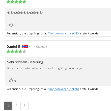
der
Bewertung:
5.0
Rezension:
von
👍👍👍👍👍👍👍👍👍👍👍
Rezensionstext:
5
Sternen
Bewertung(en)
Stimme
1
zu
Rezension, die ursprünglich auf
Kondomvarehuset NO
erstellt wurde
Autor
Daniel E
•
Bewertungsdatum:
11.08.2025
der
Bewertung:
4.0
Rezension:
von
Sehr schnelle Lieferung
Rezensionstext:
5
Sternen
Dies ist eine automatische Übersetzung. Original anzeigen.
Bewertung(en)
Stimme
0
zu
Rezension, die ursprünglich auf
Kondomvarehuset NO
erstellt wurde
1
2
3