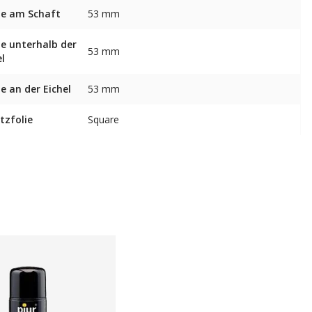
te am Schaft
53 mm
te unterhalb der
53 mm
el
te an der Eichel
53 mm
tzfolie
Square