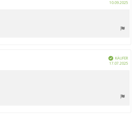
Kau
10.09.2025
KÄUFER
Verifiziert
Kau
17.07.2025