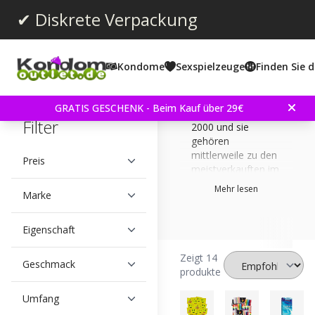
✔ Diskrete Verpackung
Kondome
Sexspielzeuge
Finden Sie d
Pasante Kondome
gibt es seit ihrem
GRATIS GESCHENK - Beim Kauf über 29€
Markstart im Jahr
Filter
2000 und sie
gehören
mittlerweile zu den
Preis
meistverkauften im
Vereinigten
Mehr lesen
Marke
Königreich. Auch in
den anderen
europäischen
Eigenschaft
Ländern erfreuen
sich die Pasante
Zeigt 14
Geschmack
Kondome immer
produkte
größerer
Beliebtheit. Im
Umfang
stetig wachsenden