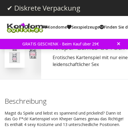
✔ Diskrete Verpackung
Kondome
Sexspielzeuge
Finden Sie d
Durchschnittliche Bewertun
1.0
(
abgegebene bewertungen:
2
)
GRATIS GESCHENK - Beim Kauf über 29€
Kheper Games Go Fuck K
Erotisches Kartenspiel mit nur einem
leidenschaftlicher Sex
Beschreibung
Magst du Spiele und liebst es spannend und prickelnd? Dann ist
das Go F*ck! Kartenspiel von Kheper Games genau das Richtige!
Es enthält 4 sexy Kostüme und 13 unterschiedliche Positionen.