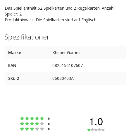
Das Spiel enthält 52 Spielkarten und 2 Regelkarten. Anzahl
Spieler: 2
Produkthinweis: Die Spielkarten sind auf Englisch
Spezifikationen
Marke
Kheper Games
EAN
0825156107607
Sku 2
06030403A
1.0
Bewertung: 5 von 5 Sternen
Stimmen
0
Bewertung: 4 von 5 Sternen
Stimmen
0
Bewertung: 3 von 5 Sternen
Bewertung:
Stimmen
0