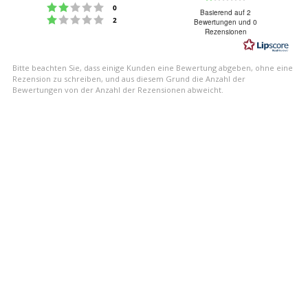
Bewertung: 2 von 5 Sternen
Stimmen
0
1.0
Basierend auf 2
Bewertung: 1 von 5 Sternen
Stimmen
2
Bewertungen und 0
von
Rezensionen
5
Sternen
Bitte beachten Sie, dass einige Kunden eine Bewertung abgeben, ohne eine
Rezension zu schreiben, und aus diesem Grund die Anzahl der
Bewertungen von der Anzahl der Rezensionen abweicht.