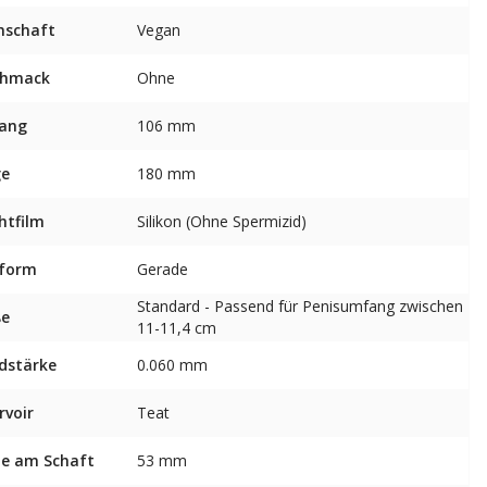
nschaft
Vegan
chmack
Ohne
ang
106 mm
ge
180 mm
htfilm
Silikon (Ohne Spermizid)
sform
Gerade
Standard - Passend für Penisumfang zwischen
ße
11-11,4 cm
dstärke
0.060 mm
rvoir
Teat
te am Schaft
53 mm