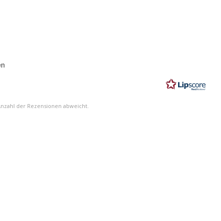
ung:
en
n
Anzahl der Rezensionen abweicht.