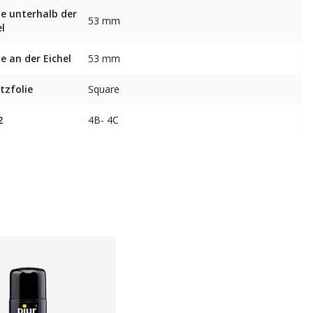
te unterhalb der
53 mm
el
te an der Eichel
53 mm
tzfolie
Square
2
4B- 4C