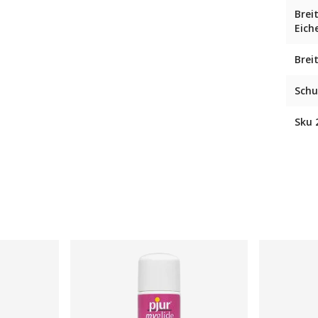
Brei
Eich
Brei
Schu
Sku 