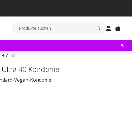
Durchschnittliche Bewertung:
4.7
(
abgegebene bewertungen:
3
)
 Ultra 40 Kondome
andard-Vegan-Kondome