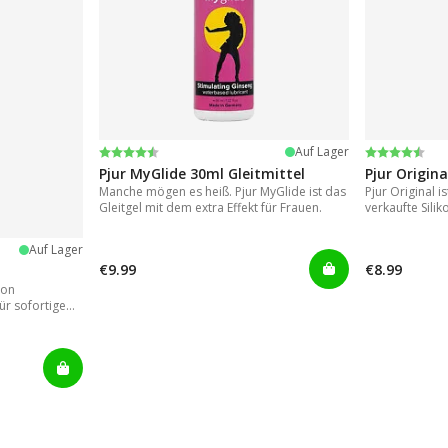
Bewertung:
4.2 von 5 Sternen
Bewertung
4.2 von 5 
Auf Lager
Pjur MyGlide 30ml Gleitmittel
Pjur Origina
Manche mögen es heiß. Pjur MyGlide ist das
Pjur Original i
Gleitgel mit dem extra Effekt für Frauen.
verkaufte Silik
Auf Lager
€9.99
€8.99
von
ür sofortige