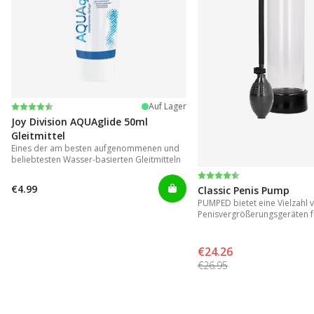
Bewertung:
4.2 von 5 Sternen
Auf Lager
Joy Division AQUAglide 50ml
Gleitmittel
Eines der am besten aufgenommenen und
beliebtesten Wasser-basierten Gleitmitteln
Bewertung:
4.3 von 5 Sternen
€4.99
Classic Penis Pump
PUMPED bietet eine Vielzahl 
Penisvergrößerungsgeräten f
Ergebnisse.
€24.26
€26.95