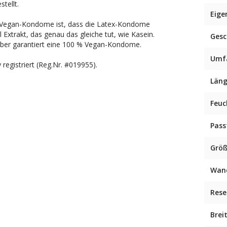
tellt.
Eige
-Vegan-Kondome ist, dass die Latex-Kondome
 Extrakt, das genau das gleiche tut, wie Kasein.
Ges
aber garantiert eine 100 % Vegan-Kondome.
Umf
gistriert (Reg.Nr. #019955).
Län
Feuc
Pas
Grö
Wan
Rese
Brei