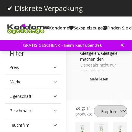
✔ Diskrete Verpackung
Kondome
Sexspielzeuge
Finden Sie d
Bei uns finden Sie
eine große Auswahl
GRATIS GESCHENK - Beim Kauf über 29€
an Joy Division
Filter
Gleitgelen. Gleitgele
machen den
Liebesakt nicht nur
Preis
angenehmer,
sondern sind auch
Mehr lesen
Marke
ein wichtiger
Bestandteil für die
sichere Nutzung
Eigenschaft
von Kondomen.
Einer der
Zeigt 11
Geschmack
häufigsten Gründe
produkte
für das Reißen
eines Kondoms ist
Feuchtfilm
fehlendes Gleitgel.