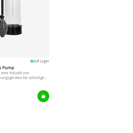
:
Sternen
Auf Lager
is Pump
eine Vielzahl von
rungsgeräten für sofortige