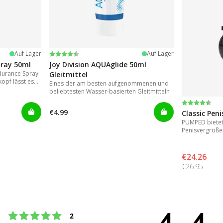
Bewertung:
4.2 von 5 Sternen
Auf Lager
Auf Lager
pray 50ml
Joy Division AQUAglide 50ml
durance Spray
Gleitmittel
opf lässt es
Eines der am besten aufgenommenen und
ragen, wodurch
beliebtesten Wasser-basierten Gleitmitteln
len von
Bewertung
4.3 von 5 
rgessenheit
€4.99
Classic Pen
PUMPED bietet 
Penisvergröße
Ergebnisse.
€24.26
€26.95
Bewertung: 5 von 5 Sternen
Stimmen
2