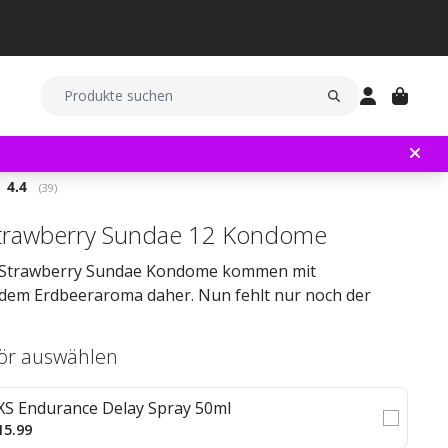
Durchschnittliche Bewertung:
4.4
(
abgegebene bewertungen:
39
)
trawberry Sundae 12 Kondome
 Strawberry Sundae Kondome kommen mit
ndem Erdbeeraroma daher. Nun fehlt nur noch der
ör auswählen
XS Endurance Delay Spray 50ml
15.99