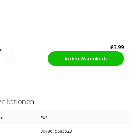
€3.99
er
In den Warenkorb
ifikationen
ke
EXS
0678615585528