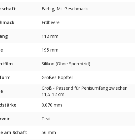
nschaft
Farbig, Mit Geschmack
chmack
Erdbeere
ang
112 mm
ge
195 mm
htfilm
Silikon (Ohne Spermizid)
sform
Großes Kopfteil
Groß - Passend für Penisumfang zwischen
ße
11,5-12 cm
dstärke
0.070 mm
rvoir
Teat
te am Schaft
56 mm