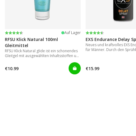
Bewertung:
4.4 von 5 Sternen
Bewertung:
4.2 von 5 Sternen
Auf Lager
RFSU Klick Natural 100ml
EXS Endurance Delay S
Neues und kraftvolles EXS En
Gleitmittel
für Männer. Durch den Sprühk
RFSU Klick Natural glide ist ein schonendes
sich einfach und gezielt auft
Gleitgel mit ausgewählten Inhaltsstoffen um
eine der großen Schwachstel
eine möglichst lange Gleitfähigkeit zu
herkömmmlichen Gelen in Ve
erreichen.
€10.99
€15.99
gerät.