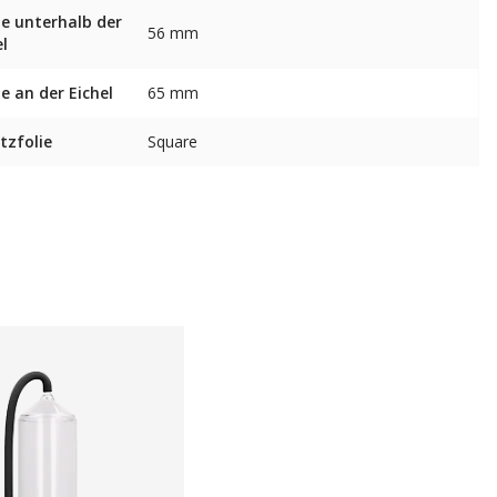
te unterhalb der
56 mm
el
te an der Eichel
65 mm
tzfolie
Square