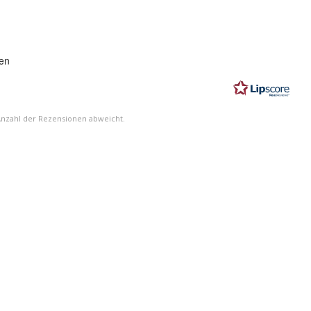
ung:
en
n
Anzahl der Rezensionen abweicht.