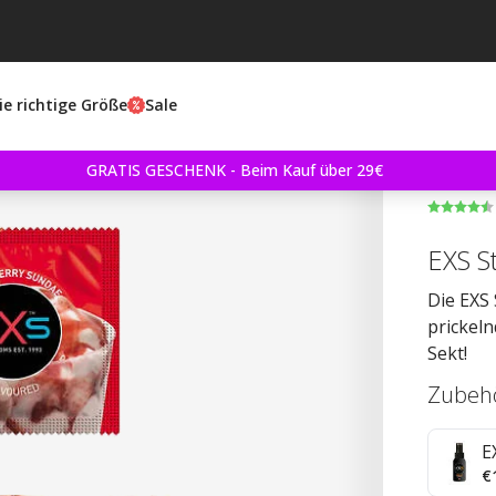
ie richtige Größe
Sale
GRATIS GESCHENK - Beim Kauf über 29€
EXS S
Die EXS
prickel
Sekt!
Zubeh
E
€