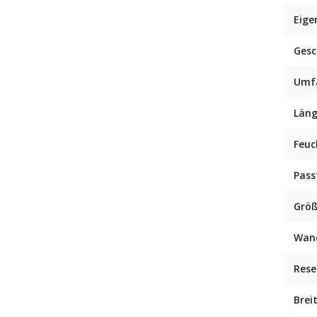
Eige
Ges
Umf
Län
Feuc
Pas
Grö
Wan
Rese
Brei