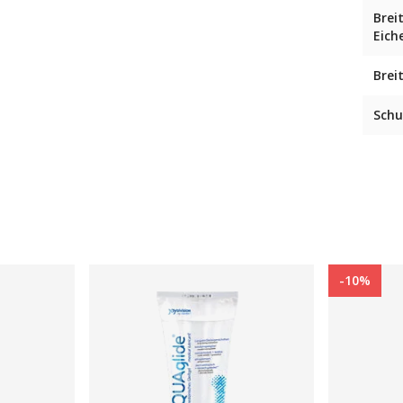
Brei
Eich
Brei
Schu
-10%