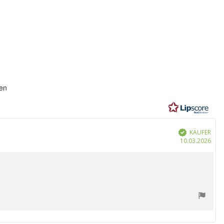
ung:
en
n
KÄUFER
Verifiziert
Kau
10.03.2026