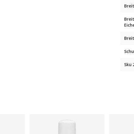
Brei
Brei
Eich
Brei
Schu
Sku 