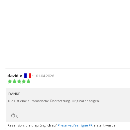
Autor
david v
•
Bewertungsdatum:
01.04.2026
der
Bewertung:
5.0
Rezension:
von
DANKE
Rezensionstext:
5
Sternen
Dies ist eine automatische Übersetzung. Original anzeigen.
Bewertung(en)
Stimme
0
zu
Rezension, die ursprünglich auf
Preservatifsenligne FR
erstellt wurde