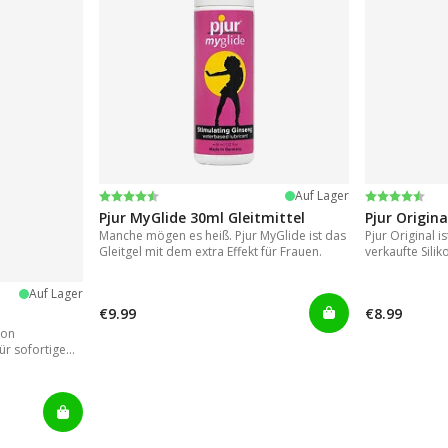
Bewertung:
4.2 von 5 Sternen
Bewertung
4.2 von 5 
Auf Lager
Pjur MyGlide 30ml Gleitmittel
Pjur Origina
Manche mögen es heiß. Pjur MyGlide ist das
Pjur Original i
Gleitgel mit dem extra Effekt für Frauen.
verkaufte Silik
Auf Lager
€9.99
€8.99
von
ür sofortige