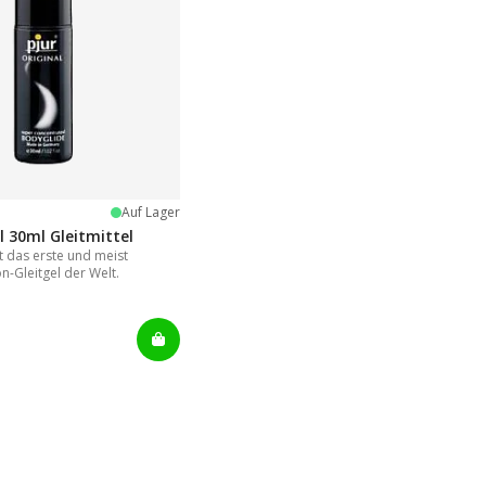
:
Sternen
Auf Lager
l 30ml Gleitmittel
st das erste und meist
on-Gleitgel der Welt.