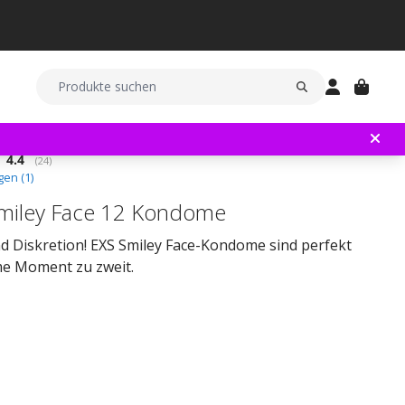
Durchschnittliche Bewertung:
4.4
(
abgegebene bewertungen:
24
)
en (
1
)
miley Face 12 Kondome
d Diskretion! EXS Smiley Face-Kondome sind perfekt
ime Moment zu zweit.