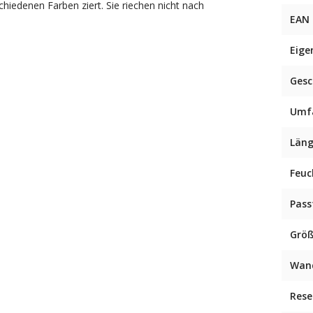
chiedenen Farben ziert. Sie riechen nicht nach
EAN
Eige
Ges
Umf
Län
Feuc
Pas
Grö
Wan
Rese