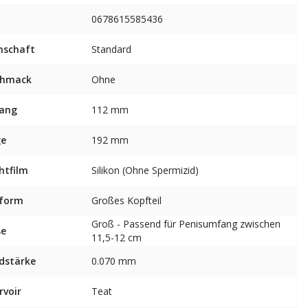
0678615585436
nschaft
Standard
chmack
Ohne
ang
112 mm
ge
192 mm
htfilm
Silikon (Ohne Spermizid)
sform
Großes Kopfteil
Groß - Passend für Penisumfang zwischen
ße
11,5-12 cm
dstärke
0.070 mm
rvoir
Teat