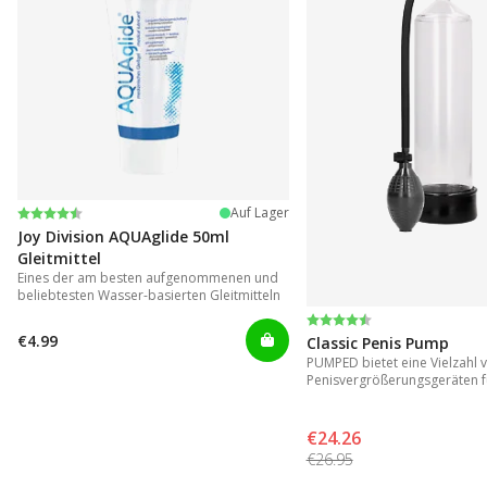
Bewertung:
4.2 von 5 Sternen
Auf Lager
Joy Division AQUAglide 50ml
Gleitmittel
Eines der am besten aufgenommenen und
beliebtesten Wasser-basierten Gleitmitteln
Bewertung:
4.3 von 5 Sternen
€4.99
Classic Penis Pump
PUMPED bietet eine Vielzahl 
Penisvergrößerungsgeräten f
Ergebnisse.
€24.26
€26.95