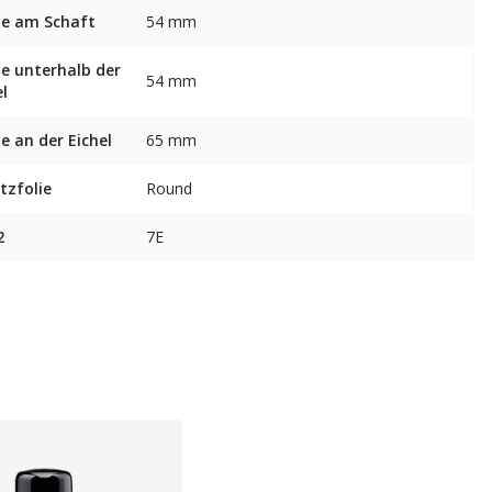
te am Schaft
54 mm
te unterhalb der
54 mm
el
te an der Eichel
65 mm
tzfolie
Round
2
7E