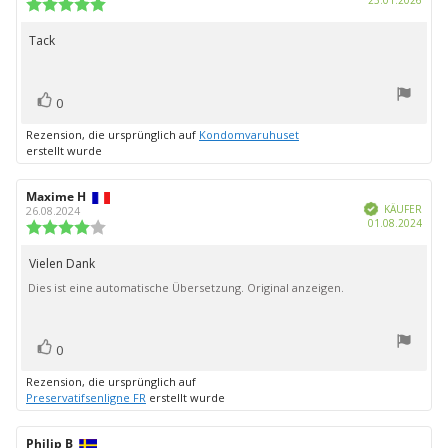
Rezension:
Bewertung:
5.0
von
Tack
Rezensionstext:
5
Sternen
Bewertung(en)
Stimme
0
zu
Rezension, die ursprünglich auf
Kondomvaruhuset
erstellt wurde
Autor
Maxime H
Bewertungsdatum:
Verifiziert
der
KÄUFER
26.08.2024
Kauf
01.08.2024
Rezension:
Bewertung:
4.0
von
Vielen Dank
Rezensionstext:
5
Dies ist eine automatische Übersetzung. Original anzeigen.
Sternen
Bewertung(en)
Stimme
0
zu
Rezension, die ursprünglich auf
Preservatifsenligne FR
erstellt wurde
Autor
Philip B
Bewertungsdatum: