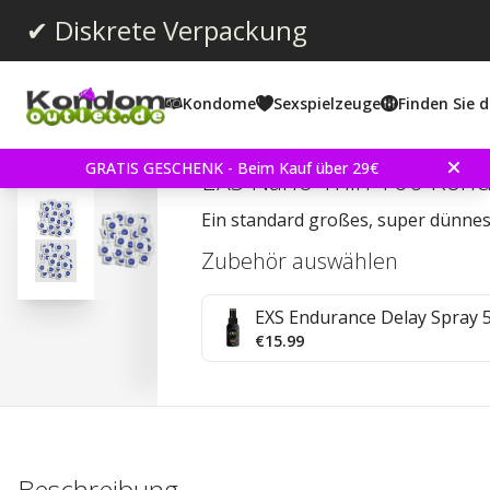
✔ Diskrete Verpackung
Kondome
Sexspielzeuge
Finden Sie d
Durchschnittliche Bewertun
4.4
(
abgegebene bewertungen:
30
)
Bewertungen (
4
)
GRATIS GESCHENK - Beim Kauf über 29€
EXS Nano Thin 100 Kon
Ein standard großes, super dünn
Zubehör auswählen
EXS Endurance Delay Spray 
€15.99
Beschreibung