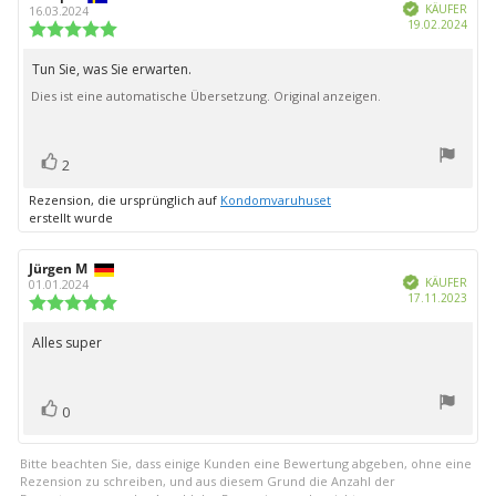
Verifiziert
der
KÄUFER
16.03.2024
Kauf
19.02.2024
Rezension:
Bewertung:
5.0
von
Tun Sie, was Sie erwarten.
Rezensionstext:
5
Dies ist eine automatische Übersetzung. Original anzeigen.
Sternen
Bewertung(en)
Stimme
2
zu
Rezension, die ursprünglich auf
Kondomvaruhuset
erstellt wurde
Autor
Jürgen M
Bewertungsdatum:
Verifiziert
der
KÄUFER
01.01.2024
Kauf
17.11.2023
Rezension:
Bewertung:
5.0
von
Alles super
Rezensionstext:
5
Sternen
Bewertung(en)
Stimme
0
zu
Bitte beachten Sie, dass einige Kunden eine Bewertung abgeben, ohne eine
Rezension zu schreiben, und aus diesem Grund die Anzahl der