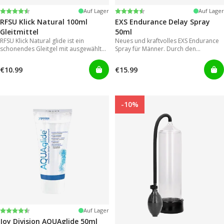
Bewertung:
4.2 von 5 Sternen
Bewertung:
4.3 von 5 Sternen
Auf Lager
Auf Lager
RFSU Klick Natural 100ml
EXS Endurance Delay Spray
Gleitmittel
50ml
RFSU Klick Natural glide ist ein
Neues und kraftvolles EXS Endurance
schonendes Gleitgel mit ausgewählten
Spray für Männer. Durch den
Inhaltsstoffen um eine möglichst lange
Sprühkopf lässt es sich einfach und
Gleitfähigkeit zu erreichen.
gezielt auftragen, wodurch eine der
€10.99
€15.99
großen Schwachstellen von
herkömmmlichen Gelen in
Vergessenheit gerät.
-10%
Bewertung:
4.2 von 5 Sternen
Auf Lager
Joy Division AQUAglide 50ml