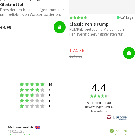
Gleitmittel
Eines der am besten aufgenommenen
und beliebtesten Wasser-basierten
Bewertung:
4.2 von 5 Sternen
Auf Lager
Gleitmitteln
Classic Penis Pump
€4.99
PUMPED bietet eine Vielzahl von
Penisvergrößerungsgeräten für
sofortige Ergebnisse.
€24.26
€26.95
4.4
Bewertung: 5 von 5 Sternen
Stimmen
19
Bewertung: 4 von 5 Sternen
Stimmen
8
Bewertung: 3 von 5 Sternen
Bewertung:
Stimmen
1
Bewertung: 2 von 5 Sternen
Stimmen
1
4.4
Basierend auf 30
Bewertung: 1 von 5 Sternen
Stimmen
1
Bewertungen und 4
von
Rezensionen
5
Sternen
Autor
Mohammad A
Bewertungsdatum:
Verifiziert
der
KÄUFER
16.02.2026
Kauf
23.01.2026