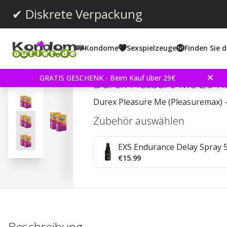
✔ Diskrete Verpackung
Kondome
Sexspielzeuge
Finden Sie d
Durchschnittliche Bewertun
4.0
(
abgegebene bewertungen:
48
)
GRATIS GESCHENK - Beim Kauf über 29€
Durex Pleasure Me 20 
Durex Pleasure Me (Pleasuremax) -
Zubehör auswählen
EXS Endurance Delay Spray 
€15.99
Beschreibung