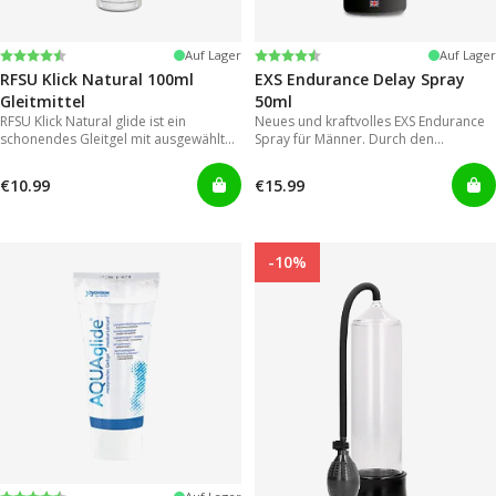
Bewertung:
4.4 von 5 Sternen
Bewertung:
4.2 von 5 Sternen
Auf Lager
Auf Lager
RFSU Klick Natural 100ml
EXS Endurance Delay Spray
Gleitmittel
50ml
RFSU Klick Natural glide ist ein
Neues und kraftvolles EXS Endurance
schonendes Gleitgel mit ausgewählten
Spray für Männer. Durch den
Inhaltsstoffen um eine möglichst lange
Sprühkopf lässt es sich einfach und
Gleitfähigkeit zu erreichen.
gezielt auftragen, wodurch eine der
€10.99
€15.99
großen Schwachstellen von
herkömmmlichen Gelen in
Vergessenheit gerät.
-10%