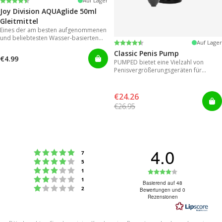
Bewertung:
4.2 von 5 Sternen
Auf Lager
Joy Division AQUAglide 50ml
Gleitmittel
Eines der am besten aufgenommenen
und beliebtesten Wasser-basierten
Bewertung:
4.3 von 5 Sternen
Auf Lager
Gleitmitteln
Classic Penis Pump
€4.99
PUMPED bietet eine Vielzahl von
Penisvergrößerungsgeräten für
sofortige Ergebnisse.
€24.26
€26.95
4.0
Bewertung: 5 von 5 Sternen
Stimmen
7
Bewertung: 4 von 5 Sternen
Stimmen
5
Bewertung: 3 von 5 Sternen
Bewertung:
Stimmen
1
Bewertung: 2 von 5 Sternen
Stimmen
1
4.0
Basierend auf 48
Bewertung: 1 von 5 Sternen
Stimmen
2
Bewertungen und 0
von
Rezensionen
5
Sternen