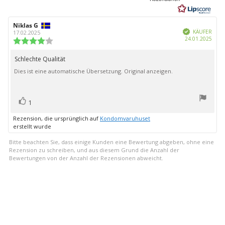
5
Sternen
Autor
Niklas G
Bewertungsdatum:
Verifiziert
der
KÄUFER
17.02.2025
Kauf
24.01.2025
Rezension:
Bewertung:
4.0
von
Schlechte Qualität
Rezensionstext:
5
Dies ist eine automatische Übersetzung. Original anzeigen.
Sternen
Bewertung(en)
Stimme
1
zu
Rezension, die ursprünglich auf
Kondomvaruhuset
erstellt wurde
Bitte beachten Sie, dass einige Kunden eine Bewertung abgeben, ohne eine
Rezension zu schreiben, und aus diesem Grund die Anzahl der
Bewertungen von der Anzahl der Rezensionen abweicht.