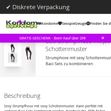
✔ Diskrete Verpackung
Kondome
Sexspielzeuge
Finden Sie d
Durchschnittliche Bewertun
3.3
(
abgegebene bewertungen:
4
)
Bewertungen (
1
)
GRATIS GESCHENK - Beim Kauf über 29€
Baci Strumpfhose mit Ja
Schottenmuster
Strumphose mit sexy Schottenmust
Baci-Sets zu kombinieren
Beschreibung
Sexy Strumpfhose mit sexy Schottenmuster. Kann perfekt mit
anderen Baci Sets kombiniert werden. Handwäsche. 95% Nylon,