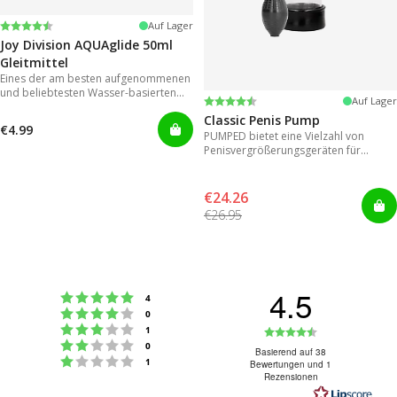
Bewertung:
4.2 von 5 Sternen
Auf Lager
Joy Division AQUAglide 50ml
Gleitmittel
Eines der am besten aufgenommenen
und beliebtesten Wasser-basierten
Bewertung:
4.3 von 5 Sternen
Auf Lager
Gleitmitteln
Classic Penis Pump
€4.99
PUMPED bietet eine Vielzahl von
Penisvergrößerungsgeräten für
sofortige Ergebnisse.
€24.26
€26.95
4.5
Bewertung: 5 von 5 Sternen
Stimmen
4
Bewertung: 4 von 5 Sternen
Stimmen
0
Bewertung: 3 von 5 Sternen
Bewertung:
Stimmen
1
Bewertung: 2 von 5 Sternen
Stimmen
0
4.5
Basierend auf 38
Bewertung: 1 von 5 Sternen
Stimmen
1
Bewertungen und 1
von
Rezensionen
5