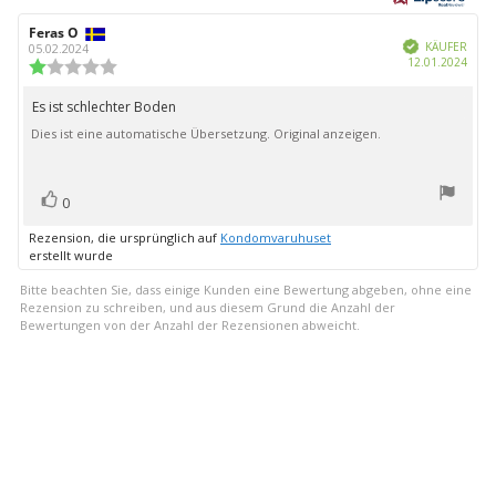
Sternen
Autor
Feras O
Bewertungsdatum:
Verifiziert
der
KÄUFER
05.02.2024
Kauf
12.01.2024
Rezension:
Bewertung:
1.0
von
Es ist schlechter Boden
Rezensionstext:
5
Dies ist eine automatische Übersetzung. Original anzeigen.
Sternen
Bewertung(en)
Stimme
0
zu
Rezension, die ursprünglich auf
Kondomvaruhuset
erstellt wurde
Bitte beachten Sie, dass einige Kunden eine Bewertung abgeben, ohne eine
Rezension zu schreiben, und aus diesem Grund die Anzahl der
Bewertungen von der Anzahl der Rezensionen abweicht.