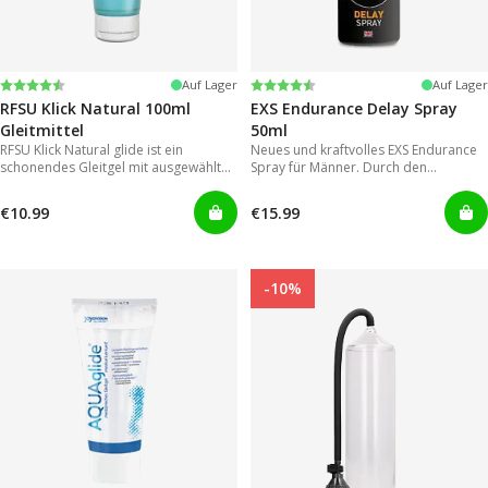
Bewertung:
4.4 von 5 Sternen
Bewertung:
4.2 von 5 Sternen
Auf Lager
Auf Lager
RFSU Klick Natural 100ml
EXS Endurance Delay Spray
Gleitmittel
50ml
RFSU Klick Natural glide ist ein
Neues und kraftvolles EXS Endurance
schonendes Gleitgel mit ausgewählten
Spray für Männer. Durch den
Inhaltsstoffen um eine möglichst lange
Sprühkopf lässt es sich einfach und
Gleitfähigkeit zu erreichen.
gezielt auftragen, wodurch eine der
€10.99
€15.99
großen Schwachstellen von
herkömmmlichen Gelen in
Vergessenheit gerät.
-10%