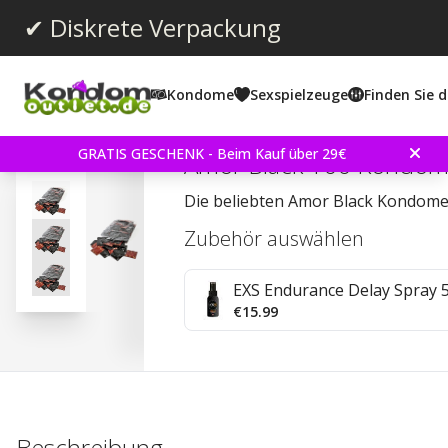
✔ Diskrete Verpackung
Kondome
Sexspielzeuge
Finden Sie d
Durchschnittliche Bewertun
4.6
(
abgegebene bewertungen:
54
)
Bewertungen (
2
)
GRATIS GESCHENK - Beim Kauf über 29€
Amor Black 100 Kondo
Die beliebten Amor Black Kondome
Zubehör auswählen
EXS Endurance Delay Spray 
€15.99
Beschreibung