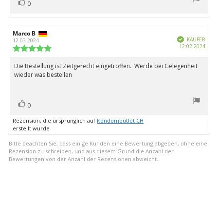
Bewertung(en)
Stimme
0
zu
Autor
Marco B
Bewertungsdatum:
Verifiziert
der
KÄUFER
12.03.2024
Kauf
12.02.2024
Rezension:
Bewertung:
5.0
von
Die Bestellung ist Zeitgerecht eingetroffen. Werde bei Gelegenheit
Rezensionstext:
5
wieder was bestellen
Sternen
Bewertung(en)
Stimme
0
zu
Rezension, die ursprünglich auf
Kondomoutlet CH
erstellt wurde
Bitte beachten Sie, dass einige Kunden eine Bewertung abgeben, ohne eine
Rezension zu schreiben, und aus diesem Grund die Anzahl der
Bewertungen von der Anzahl der Rezensionen abweicht.