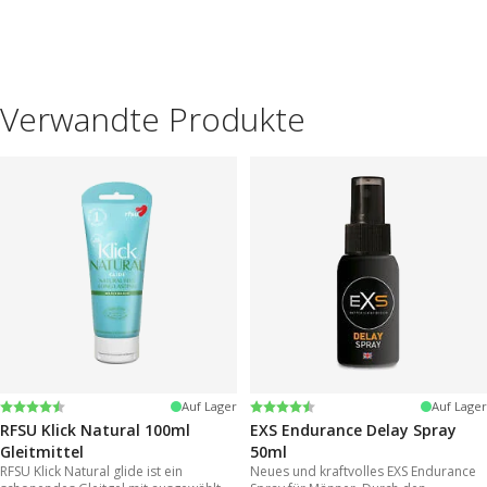
Verwandte Produkte
Bewertung:
4.2 von 5 Sternen
Bewertung:
4.3 von 5 Sternen
Auf Lager
Auf Lager
RFSU Klick Natural 100ml
EXS Endurance Delay Spray
Gleitmittel
50ml
RFSU Klick Natural glide ist ein
Neues und kraftvolles EXS Endurance