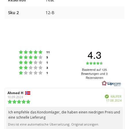
Sku 2
12-B
4.3
Bewertung: 5 von 5 Sternen
Stimmen
11
Bewertung: 4 von 5 Sternen
Stimmen
5
Bewertung: 3 von 5 Sternen
Bewertung:
Stimmen
1
Bewertung: 2 von 5 Sternen
Stimmen
3
4.3
Basierend auf 125
Bewertung: 1 von 5 Sternen
Stimmen
1
Bewertungen und 3
von
Rezensionen
5
Sternen
Autor
Ahmed H
Bewertungsdatum:
Verifiziert
der
KÄUFER
10.09.2024
Kauf
17.08.2024
Rezension:
Bewertung:
5.0
von
Ich empfehle das Kondomlager, die haben einen niedrigen Preis und
Rezensionstext:
5
eine schnelle Lieferung
Sternen
Dies ist eine automatische Übersetzung. Original anzeigen.