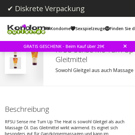
✔ Diskrete Verpackung
Kondome
Sexspielzeuge
Finden Sie d
Durchschnittliche Bewertun
4.3
(
abgegebene bewertungen:
125
)
Bewertungen (
3
)
GRATIS GESCHENK - Beim Kauf über 29€
RFSU Sense Me Turn Up
Gleitmittel
Sowohl Gleitgel aus auch Massage 
Beschreibung
RFSU Sense me Turn Up The Heat is sowohl Gleitgel als auch
Massage Öl. Das Gleitmittel wirkt wärmend. Es eignet sich
besonders gut für Ganzkörpermassagen und kann im