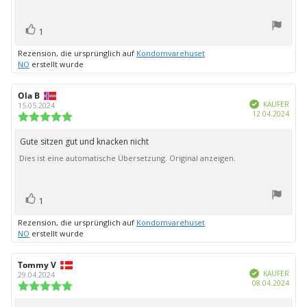
Bewertung(en)
Stimme
1
zu
Rezension, die ursprünglich auf
Kondomvarehuset
NO
erstellt wurde
Autor
Ola B
Bewertungsdatum:
Verifiziert
der
KÄUFER
15.05.2024
Kauf
12.04.2024
Rezension:
Bewertung:
5.0
von
Gute sitzen gut und knacken nicht
Rezensionstext:
5
Dies ist eine automatische Übersetzung. Original anzeigen.
Sternen
Bewertung(en)
Stimme
1
zu
Rezension, die ursprünglich auf
Kondomvarehuset
NO
erstellt wurde
Autor
Tommy V
Bewertungsdatum:
Verifiziert
der
KÄUFER
29.04.2024
Kauf
08.04.2024
Rezension:
Bewertung:
5.0
von