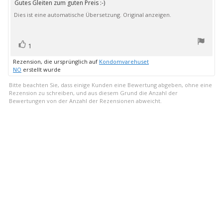
Gutes Gleiten zum guten Preis :-)
Rezensionstext:
5
Dies ist eine automatische Übersetzung. Original anzeigen.
Sternen
Bewertung(en)
Stimme
1
zu
Rezension, die ursprünglich auf
Kondomvarehuset
NO
erstellt wurde
Bitte beachten Sie, dass einige Kunden eine Bewertung abgeben, ohne eine
Rezension zu schreiben, und aus diesem Grund die Anzahl der
Bewertungen von der Anzahl der Rezensionen abweicht.